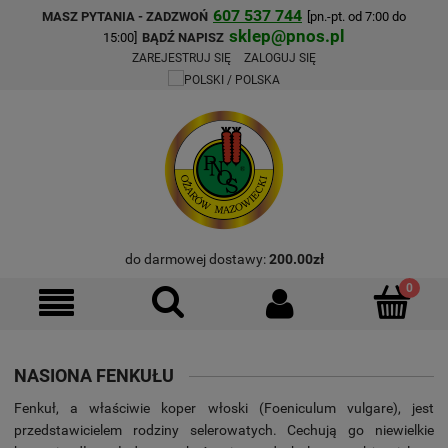
607 537 744
MASZ PYTANIA - ZADZWOŃ
[pn.-pt. od 7:00 do
sklep@pnos.pl
15:00]
BĄDŹ NAPISZ
ZAREJESTRUJ SIĘ
ZALOGUJ SIĘ
do darmowej dostawy:
200.00
zł
NASIONA FENKUŁU
Fenkuł, a właściwie koper włoski (
Foeniculum vulgare
), jest
przedstawicielem rodziny selerowatych. Cechują go niewielkie