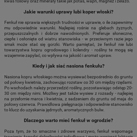
kwas foliowy oraz minerały takie jak potas, wapń, magnez i żelazo.
Jakie warunki uprawy lubi koper włoski?
Fenkuł nie sprawia większych trudności w uprawie, o ile zapewnimy
mu odpowiednie warunki. Najlepiej rośnie na glebach żyznych,
przepuszczalnych i dobrze nawodnionych. Preferuje słoneczne,
ciepłe i osłonięte od wiatru stanowiska - w przeciwnym razie jego
smak może stać się gorzki. Warto pamiętać, że fenkuł nie lubi
towarzystwa kopru ogrodowego i kolendry - rośliny te mogą się
wzajemnie zapylać, co wpływa na jakość i aromat upraw.
Kiedy i jak siać nasiona fenkułu?
Nasiona kopru włoskiego można wysiewać bezpośrednio do gruntu
od połowy kwietnia, zachowując rozstaw co 30 cm między rzędami.
Po wschodach należy przerzedzić rośliny, pozostawiając odstęp 20-
30 cm między nimi. Możliwy jest także wysiew z rozsady - najlepiej
na przełomie marca i kwietnia, z sadzeniem do gruntu od maja do
połowy czerwca. Prawidłowa pielęgnacja i odpowiednie stanowisko
to klucz do uzyskania jędrnych, aromatycznych bulw.
Dlaczego warto mieć fenkuł w ogrodzie?
Poza tym, że to smaczne i zdrowe warzywo, fenkuł wspomaga
trawienie, łagodzi dolegliwości żołądkowe i może wspierać laktację