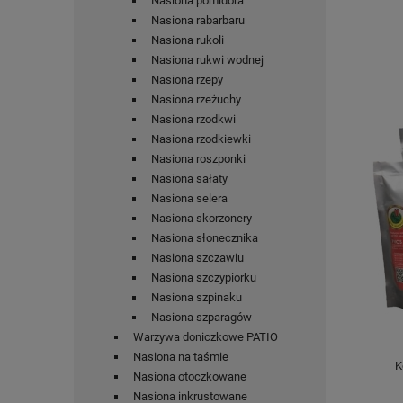
Nasiona pomidora
Nasiona rabarbaru
Nasiona rukoli
Nasiona rukwi wodnej
Nasiona rzepy
Nasiona rzeżuchy
Nasiona rzodkwi
Nasiona rzodkiewki
Nasiona roszponki
Nasiona sałaty
Nasiona selera
Nasiona skorzonery
Nasiona słonecznika
Nasiona szczawiu
Nasiona szczypiorku
Nasiona szpinaku
Nasiona szparagów
Warzywa doniczkowe PATIO
Nasiona na taśmie
K
Nasiona otoczkowane
Nasiona inkrustowane