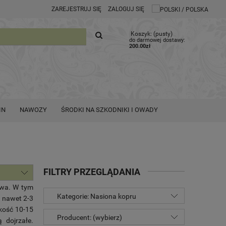
ZAREJESTRUJ SIĘ
ZALOGUJ SIĘ
Koszyk:
(pusty)
do darmowej dostawy:
200.00
zł
IN
NAWOZY
ŚRODKI NA SZKODNIKI I OWADY
FILTRY PRZEGLĄDANIA
owa. W tym
Kategorie: Nasiona kopru
 nawet 2-3
okość 10-15
Producent: (wybierz)
 dojrzałe.