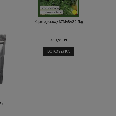
Koper ogrodowy SZMARAGD 5kg
Kope
330,99 zł
DO KOSZYKA
0g