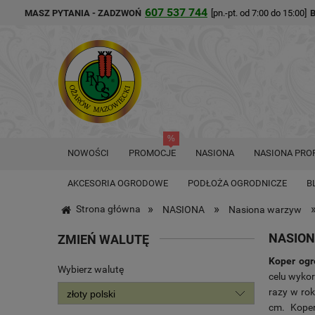
607 537 744
MASZ PYTANIA - ZADZWOŃ
[pn.-pt. od 7:00 do 15:00]
NOWOŚCI
PROMOCJE
NASIONA
NASIONA PRO
AKCESORIA OGRODOWE
PODŁOŻA OGRODNICZE
B
»
»
Strona główna
NASIONA
Nasiona warzyw
NASION
ZMIEŃ WALUTĘ
Koper og
Wybierz walutę
celu wykorz
razy w rok
cm. Koper