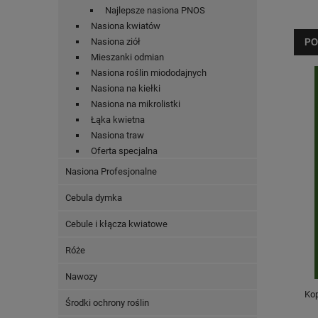
Najlepsze nasiona PNOS
Nasiona kwiatów
Nasiona ziół
PO
Mieszanki odmian
Nasiona roślin miododajnych
Nasiona na kiełki
Nasiona na mikrolistki
Łąka kwietna
Nasiona traw
Oferta specjalna
Nasiona Profesjonalne
Cebula dymka
Cebule i kłącza kwiatowe
Róże
Nawozy
Ko
Środki ochrony roślin