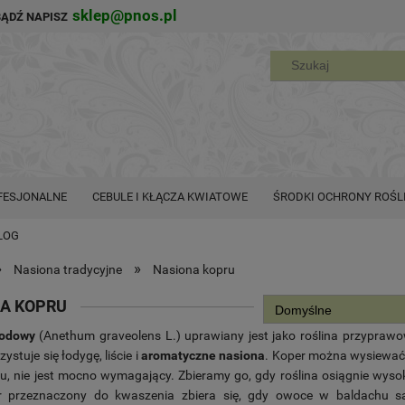
sklep@pnos.pl
BĄDŹ NAPISZ
FESJONALNE
CEBULE I KŁĄCZA KWIATOWE
ŚRODKI OCHRONY ROŚL
LOG
»
»
Nasiona tradycyjne
Nasiona kopru
A KOPRU
rodowy
(
Anethum graveolens
L
.
) uprawiany jest jako roślina przypraw
ystuje się łodygę, liście i
aromatyczne nasiona
. Koper można wysiewać
u, nie jest mocno wymagający. Zbieramy go, gdy roślina osiągnie wys
 przeznaczony do kwaszenia zbiera się, gdy owoce w baldachu są