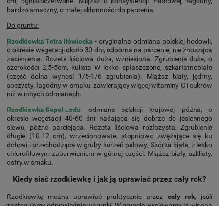
cm, ognistoczerwone. Miąższ o konsystencji masłowej, łagodny,
bardzo smaczny, o małej skłonności do parcenia.
Do gruntu:
Rzodkiewka Tetra Iłówiecka
- oryginalna odmiana polskiej hodowli,
o okresie wegetacji około 30 dni, odporna na parcenie, nie znosząca
zacienienia. Rozeta liściowa duża, wzniesiona. Zgrubienie duże, o
szerokości 2,5-5cm, kuliste W lekko spłaszczone, szkarłatnobiałe
(część dolna wynosi 1/5-1/6 zgrubienia). Miąższ biały, jędrny,
soczysty, łagodny w smaku, zawierający więcej witaminy C i cukrów
niż w innych odmianach.
Rzodkiewka Sopel Lodu
- odmiana selekcji krajowej, późna, o
okresie wegetacji 40-60 dni nadająca się dobrze do jesiennego
siewu, późno parciejąca. Rozeta liściowa rozłożysta. Zgrubienie
długie (10-12 cm), wrzecionowate, stopniowo zwężające się ku
dołowi i przechodzące w gruby korzeń palowy. Skórka biała, z lekko
chlorofilowym zabarwieniem w górnej części. Miąższ biały, szklisty,
ostry w smaku.
Kiedy siać rzodkiewkę i jak ją uprawiać przez cały rok?
Rzodkiewkę można uprawiać praktycznie przez
cały rok
, jeśli
zastosujemy odpowiednie warunki. W gruncie wysiewamy ją wiosną
-
od marca do maja
- i
ponownie w sierpniu oraz wrześniu
.
W