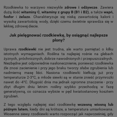
Rzodkiewka to warzywo niezwykle
zdrowe i odżywcze
. Zawiera
dużą ilość
witaminy C
,
witaminy z grupy B (B1 i B2)
, a także
wapń,
fosfor
i
żelazo
. Charakteryzuje się niską zawartością kalorii i
wysoką zawartością wody, dzięki czemu świetnie sprawdza się w
lekkiej, zdrowej diecie.
Jak pielęgnować rzodkiewkę, by osiągnąć najlepsze
plony?
Uprawa
rzodkiewki
nie jest trudna, ale warto pamiętać o kilku
istotnych wymaganiach. Roślina ta najlepiej rośnie na glebach
żyznych, próchnicznych, dobrze nawodnionych i przepuszczalnych.
Niezbędne jest odpowiednie nasłonecznienie, ponieważ rzodkiewka
źle znosi zacienienie i przy jego braku tworzy słabe zgrubienia lub
nadmierną masę liści. Nasiona rzodkiewki kiełkują już przy
temperaturze 2-3°C, a młode siewki są w stanie znieść przymrozki
nawet do -4°C. Długość dnia ma jednak ogromne znaczenie - przy
zbyt długim dniu letnim rośliny szybko przechodzą w fazę
generatywną, co oznacza wybicie w pęd kwiatostanowy kosztem
zgrubień.
Z tego względu najlepiej siać rzodkiewkę
wczesną wiosną lub
późnym latem
, kiedy dni są krótsze, a temperatura umiarkowana.
Wiosenne siewy rzodkiewki warto rozpocząć jak najwcześniej, gdy