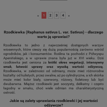
1
2
3
4
«
»
Rzodkiewka (Raphanus sativus L. var. Sativus) - dlaczego
warto ją uprawiać?
Rzodkiewka to jedno z najwcześniej dostępnych warzyw
wiosennych, które cieszy się dużą popularnością zarówno wśród
ogrodników, jak i konsumentów. Roślina ta pochodzi z Półwyspu
Apenińskiego, a w uprawie znana była już w XVI wieku. Dziś
rzodkiewka jest ceniona za
krótki okres wegetacji
,
intensywny
smak
,
łatwość uprawy oraz wysoką wartość odżywczą
.
Rzodkiewka, w zależności od odmiany, może mieć różnorodne
kształty: od kulistych, przez owalne, aż po cylindryczne, a ich skórka
może mieć kolor biały, czerwony, różowy, fioletowy lub być
dwubarwna. Miąższ rzodkiewki jest soczysty, delikatny i często
łagodny w smaku, choć wiele odmian ma charakterystyczną
ostrość.
Jakie są zalety uprawiania rzodkiewki i jej wartości
odżywcze?