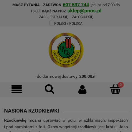
607 537 744
MASZ PYTANIA - ZADZWOŃ
[pn.-pt. od 7:00 do
sklep@pnos.pl
15:00]
BĄDŹ NAPISZ
ZAREJESTRUJ SIĘ
ZALOGUJ SIĘ
do darmowej dostawy:
200.00
zł
NASIONA RZODKIEWKI
Rzodkiewkę
można uprawiać w polu, w szklarniach, inspektach
i pod namiotami z folii. Okres wegetacji rzodkiewki jest krótki. Jako