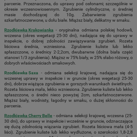
parcenie. Przeznaczona, do uprawy pod osłonami; szczególnie w
okresie wczesnowiosennym. Zgrubienie cylindryczne, o średniej
masie dochodzącej do 10g. Zabarwienie zgrubienia
szkarłatnoczerwone, u dołu białe. Miąższ biały, delikatny w smaku.
Rzodkiewka Krakowianka
- oryginalna odmiana polskiej hodowli,
wczesna (okres wegetacji 25-30 dni), nadająca się do uprawy w
inspekcie, o dobrej zdolności zawiązywania zgrubień. Rozeta
liściowa średnia, wzniesiona. Zgrubienie kuliste lub lekko
spłaszczone, o średnicy 2-2,2cm, dwubarwne (dolna biała część
stanowi 1/3 zgrubienia). Miąższ w 75% biały, w 25% słabo różowy, o
dobrych właściwościach smakowych.
Rzodkiewka Saxa
- odmiana selekcji krajowej, nadająca się do
wczesnej uprawy w inspekcie i w gruncie (okres wegetacji 25-30
dni), dobrze wiążąca zgrubienia w gorszych warunkach świetlnych.
Rozeta liściowa mała, lekko wzniesiona. Zgrubienie kuliste lub lekko
spłaszczone, o średni nieco powyżej 2cm, szkarłatnoczerwone.
Miąższ biały, wodnisty, łagodny w smaku, o dużej skłonności do
parcenia.
Rzodkiewka Cherry Belle
- odmiana selekcji krajowej, wczesna (25-
30 dni), do uprawy w inspekcie i wcześnie w gruncie, odznaczająca
się dużą zdolnością wiązania zgrubień. Rozeta liściowa mała (4-5
liści). Zgrubienie kuliste lub lekko wydłużone, o szerokości 1,8-2,8