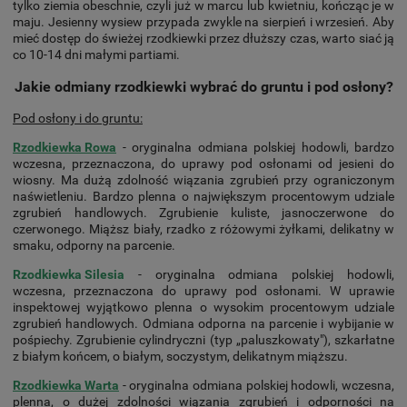
tylko ziemia obeschnie, czyli już w marcu lub kwietniu, kończąc je w
maju. Jesienny wysiew przypada zwykle na sierpień i wrzesień. Aby
mieć dostęp do świeżej rzodkiewki przez dłuższy czas, warto siać ją
co 10-14 dni małymi partiami.
Jakie odmiany rzodkiewki wybrać do gruntu i pod osłony?
Pod osłony i do gruntu:
Rzodkiewka Rowa
- oryginalna odmiana polskiej hodowli, bardzo
wczesna, przeznaczona, do uprawy pod osłonami od jesieni do
wiosny. Ma dużą zdolność wiązania zgrubień przy ograniczonym
naświetleniu. Bardzo plenna o największym procentowym udziale
zgrubień handlowych. Zgrubienie kuliste, jasnoczerwone do
czerwonego. Miąższ biały, rzadko z różowymi żyłkami, delikatny w
smaku, odporny na parcenie.
Rzodkiewka Silesia
- oryginalna odmiana polskiej hodowli,
wczesna, przeznaczona do uprawy pod osłonami. W uprawie
inspektowej wyjątkowo plenna o wysokim procentowym udziale
zgrubień handlowych. Odmiana odporna na parcenie i wybijanie w
pośpiechy. Zgrubienie cylindryczni (typ „paluszkowaty"), szkarłatne
z białym końcem, o białym, soczystym, delikatnym miąższu.
Rzodkiewka Warta
- oryginalna odmiana polskiej hodowli, wczesna,
plenna, o dużej zdolności wiązania zgrubień i odporności na