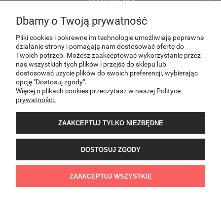
ZAMÓWIENIA
Dbamy o Twoją prywatność
INFORMACJE
Pliki cookies i pokrewne im technologie umożliwiają poprawne
działanie strony i pomagają nam dostosować ofertę do
Twoich potrzeb. Możesz zaakceptować wykorzystanie przez
O NAS
nas wszystkich tych plików i przejść do sklepu lub
dostosować użycie plików do swoich preferencji, wybierając
opcję "Dostosuj zgody".
Więcej o plikach cookies przeczytasz w naszej Polityce
KONTAKT
prywatności.
ZAAKCEPTUJ TYLKO NIEZBĘDNE
DOSTOSUJ ZGODY
Sklep internetowy PNOS | Ożarowska 40/42, 05-850 Ożarów Mazowiecki | E-mail:
ZAAKCEPTUJ WSZYSTKIE
sklep@pnos.pl | Telefon: 607 537 744 | NIP:8943052641 | REGON:022407374
POKAŻ PEŁNĄ WERSJĘ STRONY