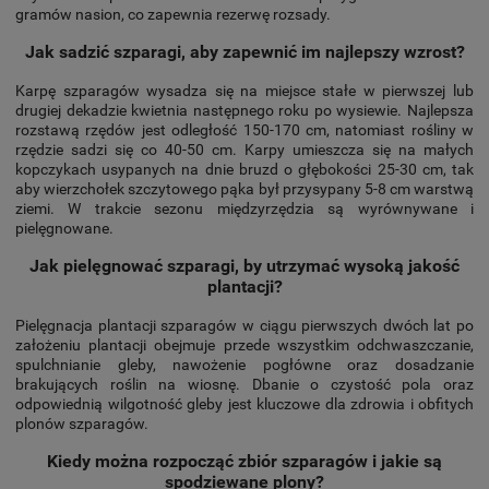
gramów nasion, co zapewnia rezerwę rozsady.
Jak sadzić szparagi, aby zapewnić im najlepszy wzrost?
Karpę szparagów wysadza się na miejsce stałe w pierwszej lub
drugiej dekadzie kwietnia następnego roku po wysiewie. Najlepsza
rozstawą rzędów jest odległość 150-170 cm, natomiast rośliny w
rzędzie sadzi się co 40-50 cm. Karpy umieszcza się na małych
kopczykach usypanych na dnie bruzd o głębokości 25-30 cm, tak
aby wierzchołek szczytowego pąka był przysypany 5-8 cm warstwą
ziemi. W trakcie sezonu międzyrzędzia są wyrównywane i
pielęgnowane.
Jak pielęgnować szparagi, by utrzymać wysoką jakość
plantacji?
Pielęgnacja plantacji szparagów w ciągu pierwszych dwóch lat po
założeniu plantacji obejmuje przede wszystkim odchwaszczanie,
spulchnianie gleby, nawożenie pogłówne oraz dosadzanie
brakujących roślin na wiosnę. Dbanie o czystość pola oraz
odpowiednią wilgotność gleby jest kluczowe dla zdrowia i obfitych
plonów szparagów.
Kiedy można rozpocząć zbiór szparagów i jakie są
spodziewane plony?