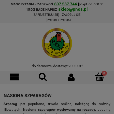
607 537 744
MASZ PYTANIA - ZADZWOŃ
[pn.-pt. od 7:00 do
sklep@pnos.pl
15:00]
BĄDŹ NAPISZ
ZAREJESTRUJ SIĘ
ZALOGUJ SIĘ
do darmowej dostawy:
200.00
zł
NASIONA SZPARAGÓW
Szparag
jest popularna, trwała roślina, należącą do rodziny
liliowatych.
Nasiona szparagów wysiewamy na rozsady.
Jadalną