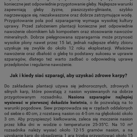
konieczne jest odpowiednie przygotowanie gleby. Najlepsze warunki
zapewniają gleby żyzne, piaszczysto-gliniaste, szybko
nagrzewające się, niezakwaszone oraz dobrze zatrzymujące wodę.
Przygotowanie pola pod szparagarnię wymaga wysokiej kultury
uprawy. Przed założeniem plantacji konieczne jest odpowiednie
nawożenie obornikiem lub kompostem oraz stosowanie nawozów
mineralnych. Dobrze pielęgnowana szparagarnia może przynosić
wysokie plony nawet przez 15 lat, jednak najlepsze efekty zbioru
uzyskuje się zwykle do około 12 roku eksploatacji. Właściwe
nawożenie oraz dbałość o glebę to podstawy sukcesu w uprawie
szparagów, dlatego też warto zadbać o odpowiednią uprawę
przedplonów i regularne nawożenie.
Jak i kiedy siać szparagi, aby uzyskać zdrowe karpy?
Do zakładania plantacji używa się jednorocznych, zdrowych i
silnych karp, które powstają z nasion wysiewanych na dobrze
przygotowanym rozsadniku.
Nasiona szparagów najlepiej
wysiewać w pierwszej dekadzie kwietnia
, o ile pozwalają na to
warunki pogodowe. Siew przeprowadza się w rzędach oddalonych
od siebie o 40 cm, z rozstawą nasion co 4-5 cm na głębokość około
3 cm. Aby przyspieszyć kiełkowanie, zaleca się moczenie nasion
przez kilka dni w wodzie o temperaturze 25-35°C. Na 10 m²
rozsadnika należy wysiać około 12-15 gramów nasion, a na
uzyskanie karp do obsadzenia 1 ara trzeba przygotować około 15