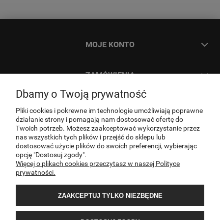
MOJE KONTO
ZAMÓWIENIA
Dbamy o Twoją prywatność
INFORMACJE
Pliki cookies i pokrewne im technologie umożliwiają poprawne
działanie strony i pomagają nam dostosować ofertę do
Twoich potrzeb. Możesz zaakceptować wykorzystanie przez
O NAS
nas wszystkich tych plików i przejść do sklepu lub
dostosować użycie plików do swoich preferencji, wybierając
opcję "Dostosuj zgody".
Więcej o plikach cookies przeczytasz w naszej Polityce
KONTAKT
prywatności.
ZAAKCEPTUJ TYLKO NIEZBĘDNE