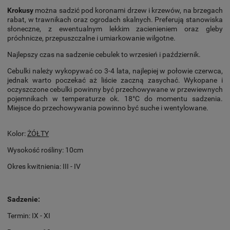
Krokusy
można sadzić pod koronami drzew i krzewów, na brzegach
rabat, w trawnikach oraz ogrodach skalnych. Preferują stanowiska
słoneczne, z ewentualnym lekkim zacienieniem oraz gleby
próchnicze, przepuszczalne i umiarkowanie wilgotne.
Najlepszy czas na sadzenie cebulek to wrzesień i październik.
Cebulki należy wykopywać co 3-4 lata, najlepiej w połowie czerwca,
jednak warto poczekać aż liście zaczną zasychać. Wykopane i
oczyszczone cebulki powinny być przechowywane w przewiewnych
pojemnikach w temperaturze ok. 18°C do momentu sadzenia.
Miejsce do przechowywania powinno być suche i wentylowane.
Kolor:
ŻÓŁTY
Wysokość rośliny: 10cm
Okres kwitnienia: III - IV
Sadzenie:
Termin: IX - XI