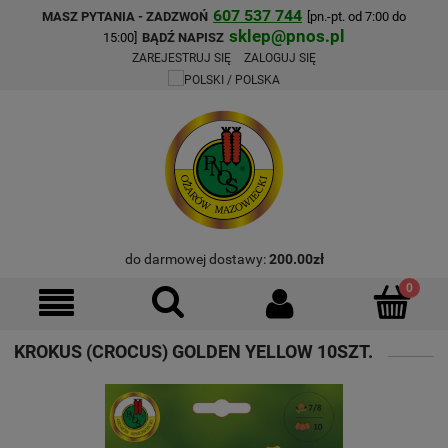
607 537 744
MASZ PYTANIA - ZADZWOŃ
[pn.-pt. od 7:00 do
sklep@pnos.pl
15:00]
BĄDŹ NAPISZ
ZAREJESTRUJ SIĘ
ZALOGUJ SIĘ
do darmowej dostawy:
200.00
zł
KROKUS (CROCUS) GOLDEN YELLOW 10SZT.