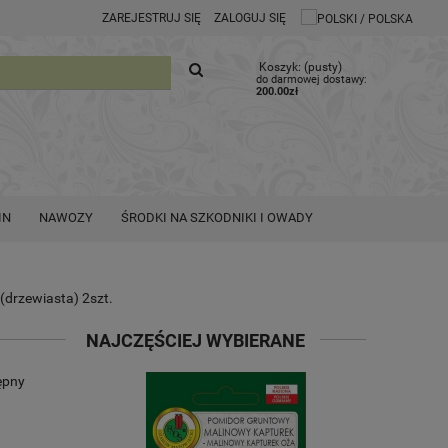
ZAREJESTRUJ SIĘ
ZALOGUJ SIĘ
Koszyk:
(pusty)
do darmowej dostawy:
200.00
zł
IN
NAWOZY
ŚRODKI NA SZKODNIKI I OWADY
(drzewiasta) 2szt.
NAJCZĘŚCIEJ WYBIERANE
ępny