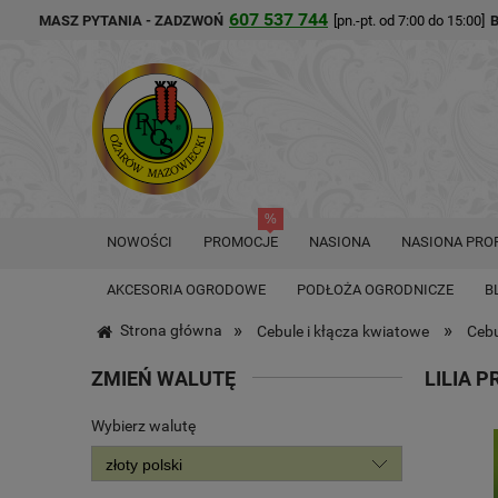
607 537 744
MASZ PYTANIA - ZADZWOŃ
[pn.-pt. od 7:00 do 15:00]
NOWOŚCI
PROMOCJE
NASIONA
NASIONA PRO
AKCESORIA OGRODOWE
PODŁOŻA OGRODNICZE
B
»
»
Strona główna
Cebule i kłącza kwiatowe
Cebu
ZMIEŃ WALUTĘ
LILIA 
Wybierz walutę