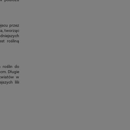
ejscu przez
nia, tworząc
odniejszych
st rośliną
 roślin do
0cm. Długie
 kwiatów w
szych lilii