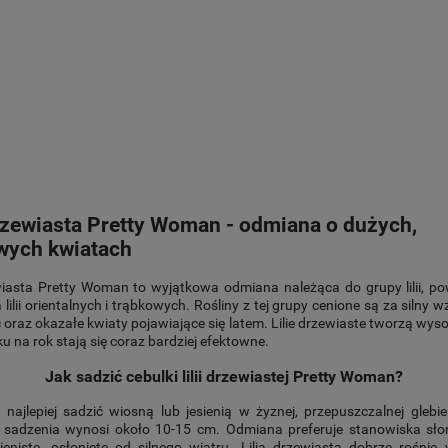
drzewiasta Pretty Woman - odmiana o dużych,
ych kwiatach
wiasta Pretty Woman to wyjątkowa odmiana należąca do grupy lilii, p
 lilii orientalnych i trąbkowych. Rośliny z tej grupy cenione są za silny w
oraz okazałe kwiaty pojawiające się latem. Lilie drzewiaste tworzą wys
ku na rok stają się coraz bardziej efektowne.
Jak sadzić cebulki lilii drzewiastej Pretty Woman?
lii najlepiej sadzić wiosną lub jesienią w żyznej, przepuszczalnej glebi
 sadzenia wynosi około 10-15 cm. Odmiana preferuje stanowiska sło
ieniste, osłonięte od silnego wiatru. Lilia drzewiasta dobrze rośni