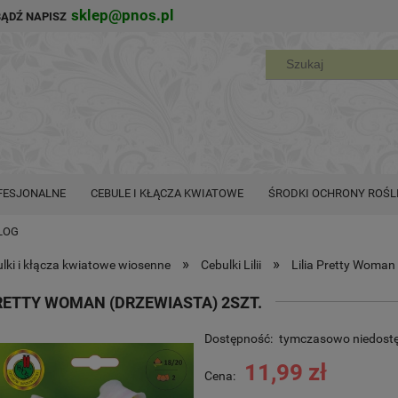
sklep@pnos.pl
BĄDŹ NAPISZ
FESJONALNE
CEBULE I KŁĄCZA KWIATOWE
ŚRODKI OCHRONY ROŚL
LOG
»
»
lki i kłącza kwiatowe wiosenne
Cebulki Lilii
Lilia Pretty Woman 
PRETTY WOMAN (DRZEWIASTA) 2SZT.
Dostępność:
tymczasowo niedost
11,99 zł
Cena: