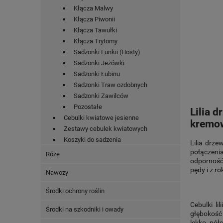
Kłącza Malwy
Kłącza Piwonii
Kłącza Tawułki
Kłącza Trytomy
Sadzonki Funkii (Hosty)
Sadzonki Jeżówki
Sadzonki Łubinu
Sadzonki Traw ozdobnych
Sadzonki Zawilców
Pozostałe
Lilia 
Cebulki kwiatowe jesienne
kremow
Zestawy cebulek kwiatowych
Koszyki do sadzenia
Lilia drze
połączenia
Róże
odporność 
pędy i z ro
Nawozy
Środki ochrony roślin
Cebulki li
Środki na szkodniki i owady
głębokość
lekko półc