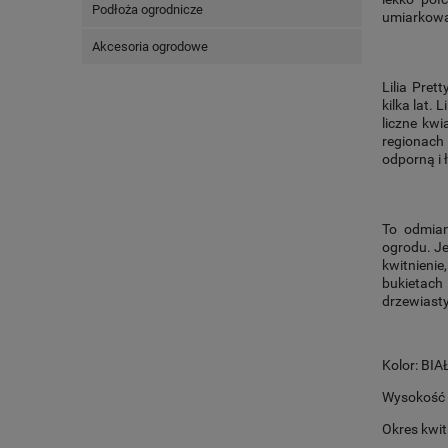
Podłoża ogrodnicze
umiarkowan
Akcesoria ogrodowe
Lilia Pret
kilka lat. 
liczne kwi
regionach
odporną i 
To odmian
ogrodu. Je
kwitnieni
bukietach 
drzewiast
Kolor: BIA
Wysokość 
Okres kwitn