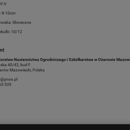
IV-V
: 8-10cm
owiska: Słoneczne
bulki: 10/12
nt
iorstwo Nasiennictwa Ogrodniczego i Szkółkarstwa w Ożarowie Mazow
ska 40/42, bud F.
arów Mazowiecki, Polska
at@pnos.pl
63 535