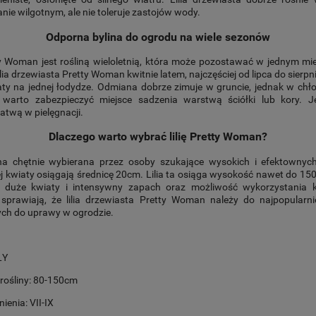
ie wilgotnym, ale nie toleruje zastojów wody.
Odporna bylina do ogrodu na wiele sezonów
ty Woman jest rośliną wieloletnią, która może pozostawać w jednym mi
Lilia drzewiasta Pretty Woman kwitnie latem, najczęściej od lipca do sierp
aty na jednej łodydze. Odmiana dobrze zimuje w gruncie, jednak w chł
 warto zabezpieczyć miejsce sadzenia warstwą ściółki lub kory. Je
łatwą w pielęgnacji.
Dlaczego warto wybrać lilię Pretty Woman?
a chętnie wybierana przez osoby szukające wysokich i efektownych
j kwiaty osiągają średnicę 20cm. Lilia ta osiąga wysokość nawet do 15
e, duże kwiaty i intensywny zapach oraz możliwość wykorzystania
sprawiają, że lilia drzewiasta Pretty Woman należy do najpopularniej
ych do uprawy w ogrodzie.
ŁY
rośliny: 80-150cm
ienia: VII-IX