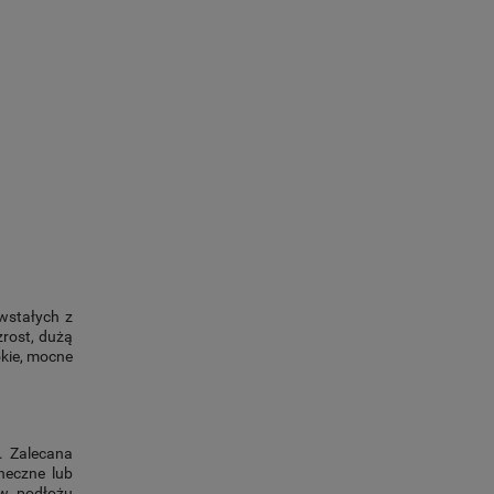
owstałych z
zrost, dużą
okie, mocne
e. Zalecana
neczne lub
e w podłożu