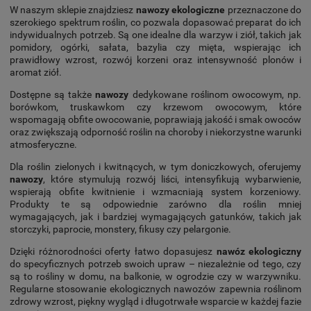
W naszym sklepie znajdziesz
nawozy ekologiczne
przeznaczone do
szerokiego spektrum roślin, co pozwala dopasować preparat do ich
indywidualnych potrzeb. Są one idealne dla warzyw i ziół, takich jak
pomidory, ogórki, sałata, bazylia czy mięta, wspierając ich
prawidłowy wzrost, rozwój korzeni oraz intensywność plonów i
aromat ziół.
Dostępne są także
nawozy
dedykowane roślinom owocowym, np.
borówkom, truskawkom czy krzewom owocowym, które
wspomagają obfite owocowanie, poprawiają jakość i smak owoców
oraz zwiększają odporność roślin na choroby i niekorzystne warunki
atmosferyczne.
Dla roślin zielonych i kwitnących, w tym doniczkowych, oferujemy
nawozy
, które stymulują rozwój liści, intensyfikują wybarwienie,
wspierają obfite kwitnienie i wzmacniają system korzeniowy.
Produkty te są odpowiednie zarówno dla roślin mniej
wymagających, jak i bardziej wymagających gatunków, takich jak
storczyki, paprocie, monstery, fikusy czy pelargonie.
Dzięki różnorodności oferty łatwo dopasujesz
nawóz ekologiczny
do specyficznych potrzeb swoich upraw – niezależnie od tego, czy
są to rośliny w domu, na balkonie, w ogrodzie czy w warzywniku.
Regularne stosowanie ekologicznych nawozów zapewnia roślinom
zdrowy wzrost, piękny wygląd i długotrwałe wsparcie w każdej fazie