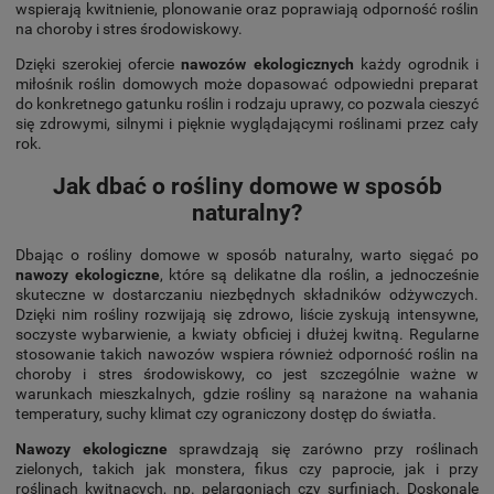
wspierają kwitnienie, plonowanie oraz poprawiają odporność roślin
na choroby i stres środowiskowy.
Dzięki szerokiej ofercie
nawozów ekologicznych
każdy ogrodnik i
miłośnik roślin domowych może dopasować odpowiedni preparat
do konkretnego gatunku roślin i rodzaju uprawy, co pozwala cieszyć
się zdrowymi, silnymi i pięknie wyglądającymi roślinami przez cały
rok.
Jak dbać o rośliny domowe w sposób
naturalny?
Dbając o rośliny domowe w sposób naturalny, warto sięgać po
nawozy ekologiczne
, które są delikatne dla roślin, a jednocześnie
skuteczne w dostarczaniu niezbędnych składników odżywczych.
Dzięki nim rośliny rozwijają się zdrowo, liście zyskują intensywne,
soczyste wybarwienie, a kwiaty obficiej i dłużej kwitną. Regularne
stosowanie takich nawozów wspiera również odporność roślin na
choroby i stres środowiskowy, co jest szczególnie ważne w
warunkach mieszkalnych, gdzie rośliny są narażone na wahania
temperatury, suchy klimat czy ograniczony dostęp do światła.
Nawozy ekologiczne
sprawdzają się zarówno przy roślinach
zielonych, takich jak monstera, fikus czy paprocie, jak i przy
roślinach kwitnących, np. pelargoniach czy surfiniach. Doskonale