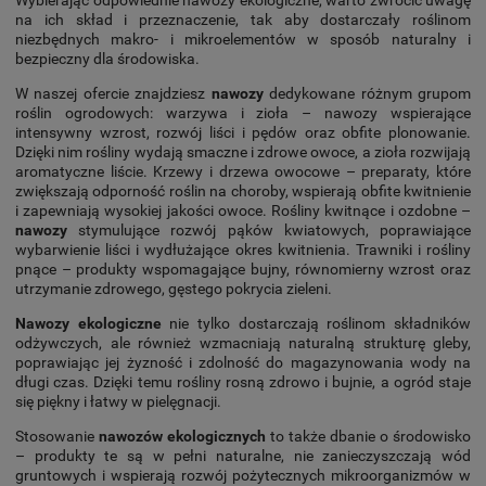
Wybierając odpowiednie nawozy ekologiczne, warto zwrócić uwagę
na ich skład i przeznaczenie, tak aby dostarczały roślinom
niezbędnych makro- i mikroelementów w sposób naturalny i
bezpieczny dla środowiska.
W naszej ofercie znajdziesz
nawozy
dedykowane różnym grupom
roślin ogrodowych: warzywa i zioła – nawozy wspierające
intensywny wzrost, rozwój liści i pędów oraz obfite plonowanie.
Dzięki nim rośliny wydają smaczne i zdrowe owoce, a zioła rozwijają
aromatyczne liście. Krzewy i drzewa owocowe – preparaty, które
zwiększają odporność roślin na choroby, wspierają obfite kwitnienie
i zapewniają wysokiej jakości owoce. Rośliny kwitnące i ozdobne –
nawozy
stymulujące rozwój pąków kwiatowych, poprawiające
wybarwienie liści i wydłużające okres kwitnienia. Trawniki i rośliny
pnące – produkty wspomagające bujny, równomierny wzrost oraz
utrzymanie zdrowego, gęstego pokrycia zieleni.
Nawozy ekologiczne
nie tylko dostarczają roślinom składników
odżywczych, ale również wzmacniają naturalną strukturę gleby,
poprawiając jej żyzność i zdolność do magazynowania wody na
długi czas. Dzięki temu rośliny rosną zdrowo i bujnie, a ogród staje
się piękny i łatwy w pielęgnacji.
Stosowanie
nawozów ekologicznych
to także dbanie o środowisko
– produkty te są w pełni naturalne, nie zanieczyszczają wód
gruntowych i wspierają rozwój pożytecznych mikroorganizmów w