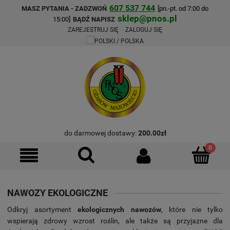
607 537 744
MASZ PYTANIA - ZADZWOŃ
[pn.-pt. od 7:00 do
sklep@pnos.pl
15:00]
BĄDŹ NAPISZ
ZAREJESTRUJ SIĘ
ZALOGUJ SIĘ
do darmowej dostawy:
200.00
zł
NAWOZY EKOLOGICZNE
Odkryj asortyment
ekologicznych nawozów
, które nie tylko
wspierają zdrowy wzrost roślin, ale także są przyjazne dla