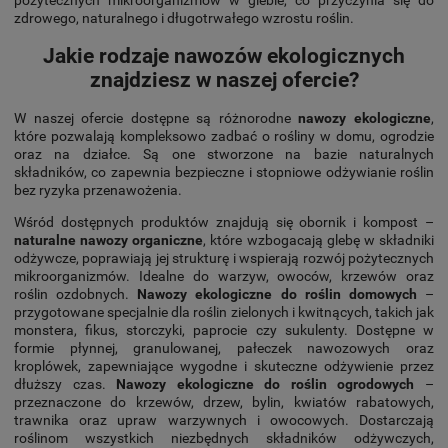
zdrowego, naturalnego i długotrwałego wzrostu roślin.
Jakie rodzaje nawozów ekologicznych
znajdziesz w naszej ofercie?
W naszej ofercie dostępne są różnorodne
nawozy ekologiczne
,
które pozwalają kompleksowo zadbać o rośliny w domu, ogrodzie
oraz na działce. Są one stworzone na bazie naturalnych
składników, co zapewnia bezpieczne i stopniowe odżywianie roślin
bez ryzyka przenawożenia.
Wśród dostępnych produktów znajdują się obornik i kompost –
naturalne nawozy organiczne
, które wzbogacają glebę w składniki
odżywcze, poprawiają jej strukturę i wspierają rozwój pożytecznych
mikroorganizmów. Idealne do warzyw, owoców, krzewów oraz
roślin ozdobnych.
Nawozy ekologiczne do roślin domowych
–
przygotowane specjalnie dla roślin zielonych i kwitnących, takich jak
monstera, fikus, storczyki, paprocie czy sukulenty. Dostępne w
formie płynnej, granulowanej, pałeczek nawozowych oraz
kroplówek, zapewniające wygodne i skuteczne odżywienie przez
dłuższy czas.
Nawozy ekologiczne do roślin ogrodowych
–
przeznaczone do krzewów, drzew, bylin, kwiatów rabatowych,
trawnika oraz upraw warzywnych i owocowych. Dostarczają
roślinom wszystkich niezbędnych składników odżywczych,