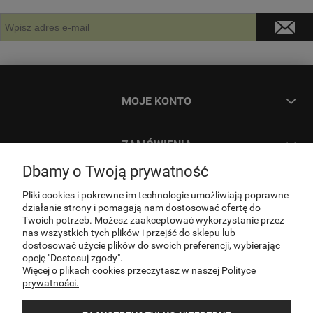
MOJE KONTO
ZAMÓWIENIA
Dbamy o Twoją prywatność
INFORMACJE
Pliki cookies i pokrewne im technologie umożliwiają poprawne
działanie strony i pomagają nam dostosować ofertę do
Twoich potrzeb. Możesz zaakceptować wykorzystanie przez
O NAS
nas wszystkich tych plików i przejść do sklepu lub
dostosować użycie plików do swoich preferencji, wybierając
opcję "Dostosuj zgody".
Więcej o plikach cookies przeczytasz w naszej Polityce
KONTAKT
prywatności.