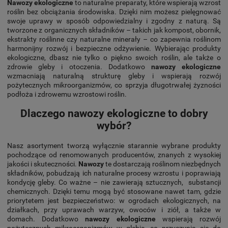
Nawozy ekologiczne
to naturalne preparaty, które wspierają wzrost
roślin bez obciążania środowiska. Dzięki nim możesz pielęgnować
swoje uprawy w sposób odpowiedzialny i zgodny z naturą. Są
tworzone z organicznych składników – takich jak kompost, obornik,
ekstrakty roślinne czy naturalne minerały – co zapewnia roślinom
harmonijny rozwój i bezpieczne odżywienie. Wybierając produkty
ekologiczne, dbasz nie tylko o piękno swoich roślin, ale także o
zdrowie gleby i otoczenia. Dodatkowo
nawozy ekologiczne
wzmacniają naturalną strukturę gleby i wspierają rozwój
pożytecznych mikroorganizmów, co sprzyja długotrwałej żyzności
podłoża i zdrowemu wzrostowi roślin.
Dlaczego nawozy ekologiczne to dobry
wybór?
Nasz asortyment tworzą wyłącznie starannie wybrane produkty
pochodzące od renomowanych producentów, znanych z wysokiej
jakości i skuteczności.
Nawozy
te dostarczają roślinom niezbędnych
składników, pobudzają ich naturalne procesy wzrostu i poprawiają
kondycję gleby. Co ważne – nie zawierają sztucznych, substancji
chemicznych. Dzięki temu mogą być stosowane nawet tam, gdzie
priorytetem jest bezpieczeństwo: w ogrodach ekologicznych, na
działkach, przy uprawach warzyw, owoców i ziół, a także w
domach. Dodatkowo
nawozy ekologiczne
wspierają rozwój
pożytecznych mikroorganizmów w glebie, co przyczynia się do