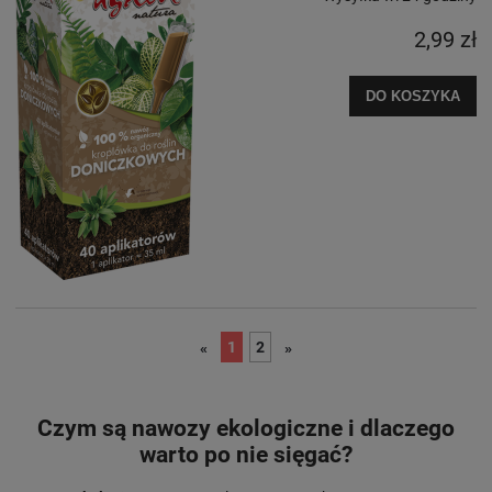
2,99 zł
DO KOSZYKA
1
2
«
»
Czym są nawozy ekologiczne i dlaczego
warto po nie sięgać?