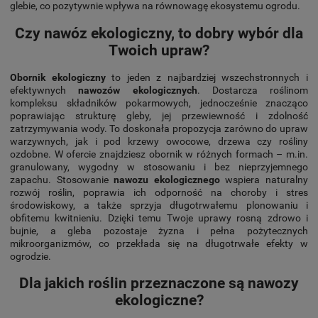
glebie, co pozytywnie wpływa na równowagę ekosystemu ogrodu.
Czy nawóz ekologiczny, to dobry wybór dla
Twoich upraw?
Obornik ekologiczny
to jeden z najbardziej wszechstronnych i
efektywnych
nawozów ekologicznych
. Dostarcza roślinom
kompleksu składników pokarmowych, jednocześnie znacząco
poprawiając strukturę gleby, jej przewiewność i zdolność
zatrzymywania wody. To doskonała propozycja zarówno do upraw
warzywnych, jak i pod krzewy owocowe, drzewa czy rośliny
ozdobne. W ofercie znajdziesz obornik w różnych formach – m.in.
granulowany, wygodny w stosowaniu i bez nieprzyjemnego
zapachu. Stosowanie
nawozu ekologicznego
wspiera naturalny
rozwój roślin, poprawia ich odporność na choroby i stres
środowiskowy, a także sprzyja długotrwałemu plonowaniu i
obfitemu kwitnieniu. Dzięki temu Twoje uprawy rosną zdrowo i
bujnie, a gleba pozostaje żyzna i pełna pożytecznych
mikroorganizmów, co przekłada się na długotrwałe efekty w
ogrodzie.
Dla jakich roślin przeznaczone są nawozy
ekologiczne?