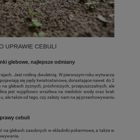
O UPRAWIE CEBULI
unki glebowe, najlepsze odmiany
jach. Jest rośliną dwuletnią. W pierwszym roku wytwarza
oku pojawiają się pędy kwiatostanowe, dorastające nawet do 2
ę na glebach żyznych, próchniczych, przepuszczalnych, ale
ślina jest wyjątkowo wrażliwa na niedobór wody oraz brak
, ale także od tego, czy zależy nam na jej przechowywaniu
prawy cebuli
ać na glebach zasobnych w składniki pokarmowe, a także w
howywania.