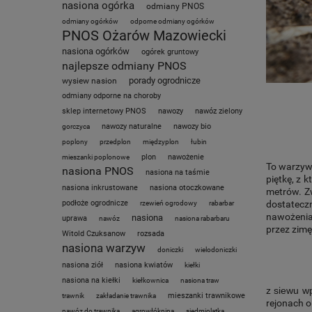
nasiona ogórka
odmiany PNOS
odmiany ogórków
odporne odmiany ogórków
PNOS Ożarów Mazowiecki
nasiona ogórków
ogórek gruntowy
najlepsze odmiany PNOS
porady ogrodnicze
wysiew nasion
odmiany odporne na choroby
sklep internetowy PNOS
nawozy
nawóz zielony
nawozy naturalne
nawozy bio
gorczyca
poplony
przedplon
międzyplon
łubin
plon
nawożenie
mieszanki poplonowe
To warzyw
nasiona PNOS
nasiona na taśmie
piętkę, z 
nasiona inkrustowane
nasiona otoczkowane
metrów. Zw
dostatecz
podłoże ogrodnicze
rzewień ogrodowy
rabarbar
nawożenia.
nasiona
uprawa
nawóz
nasiona rabarbaru
przez zimę
Witold Czuksanow
rozsada
nasiona warzyw
doniczki
wielodoniczki
nasiona ziół
nasiona kwiatów
kiełki
nasiona na kiełki
kiełkownica
nasiona traw
z siewu w
mieszanki trawnikowe
trawnik
zakładanie trawnika
rejonach o
nawóz do trawnika
agrowłóknina
siedmiolatka