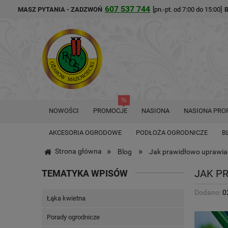
607 537 744
MASZ PYTANIA - ZADZWOŃ
[pn.-pt. od 7:00 do 15:00]
NOWOŚCI
PROMOCJE
NASIONA
NASIONA PRO
AKCESORIA OGRODOWE
PODŁOŻA OGRODNICZE
B
»
»
Strona główna
Blog
Jak prawidłowo uprawia
TEMATYKA WPISÓW
JAK P
Dodano:
0
Łąka kwietna
Porady ogrodnicze