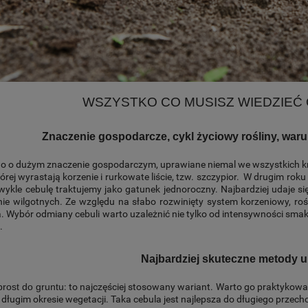
WSZYSTKO CO MUSISZ WIEDZIEĆ 
Znaczenie gospodarcze, cykl życiowy rośliny, war
o o dużym znaczenie gospodarczym, uprawiane niemal we wszystkich kra
której wyrastają korzenie i rurkowate liście, tzw. szczypior. W drugim r
ykle cebulę traktujemy jako gatunek jednoroczny. Najbardziej udaje si
nie wilgotnych. Ze względu na słabo rozwinięty system korzeniowy, ro
 Wybór odmiany cebuli warto uzależnić nie tylko od intensywności smaku
.
Najbardziej skuteczne metody u
prost do gruntu
: to najczęściej stosowany wariant. Warto go praktykow
 długim okresie wegetacji. Taka cebula jest najlepsza do długiego przec