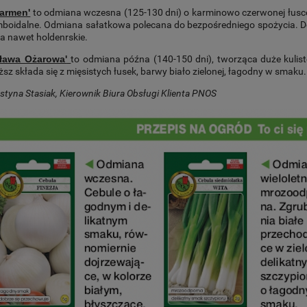
Karmen'
to odmiana wczesna (125-130 dni) o karminowo czerwonej łusce
omboidalne. Odmiana sałatkowa polecana do bezpośredniego spożycia. 
a nawet holdenrskie.
Sława Ożarowa'
to odmiana późna (140-150 dni), tworząca duże kuliste
ższ składa się z mięsistych łusek, barwy biało zielonej, łagodny w smaku
styna Stasiak, Kierownik Biura Obsługi Klienta PNOS