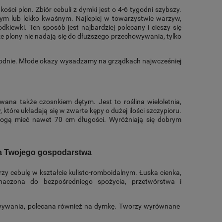
ości plon. Zbiór cebuli z dymki jest o 4-6 tygodni szybszy.
nym lub lekko kwaśnym. Najlepiej w towarzystwie warzyw,
kiewki. Ten sposób jest najbardziej polecany i cieszy się
plony nie nadają się do dłuższego przechowywania, tylko
ygodnie. Młode okazy wysadzamy na grządkach najwcześniej
wana także czosnkiem dętym. Jest to roślina wieloletnia,
tóre układają się w zwarte kępy o dużej ilości szczypioru.
 Mogą mieć nawet 70 cm długości. Wyróżniają się dobrym
la Twojego gospodarstwa
zy cebulę w kształcie kulisto-romboidalnym. Łuska cienka,
naczona do bezpośredniego spożycia, przetwórstwa i
owywania, polecana również na dymkę. Tworzy wyrównane