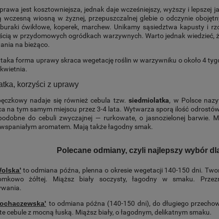
rawa jest kosztowniejsza, jednak daje wcześniejszy, wyższy i lepszej jak
ą wczesną wiosną w żyznej, przepuszczalnej glebie o odczynie obojęt
 buraki ćwikłowe, koperek, marchew. Unikamy sąsiedztwa kapusty i rzod
ścią w przydomowych ogródkach warzywnych. Warto jednak wiedzieć, że 
ania na bieżąco.
: taka forma uprawy skraca wegetację roślin w warzywniku o około 4 t
kwietnia.
tka, korzyści z uprawy
pęczkowy nadaje się również cebula tzw.
siedmiolatka
, w Polsce nazy
a na tym samym miejscu przez 3-4 lata. Wytwarza sporą ilość odrostów, k
 podobne do cebuli zwyczajnej — rurkowate, o jasnozielonej barwie.
 wspaniałym aromatem. Mają także łagodny smak.
Polecane odmiany, czyli najlepszy wybór d
olska'
to odmiana późna, plenna o okresie wegetacji 140-150 dni. Twor
omkowo żółtej. Miąższ biały soczysty, łagodny w smaku. Przez
wania.
Sochaczewska'
to odmiana późna (140-150 dni), do długiego przech
ółte cebule z mocną łuską. Miąższ biały, o łagodnym, delikatnym smaku.