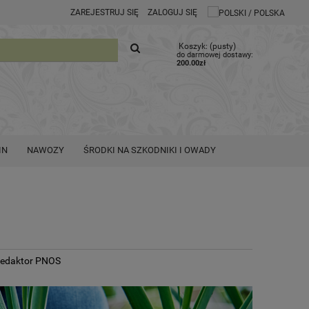
ZAREJESTRUJ SIĘ
ZALOGUJ SIĘ
Koszyk:
(pusty)
do darmowej dostawy:
200.00
zł
IN
NAWOZY
ŚRODKI NA SZKODNIKI I OWADY
edaktor PNOS