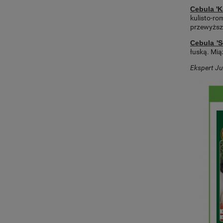
Cebula '
kulisto-r
przewyższ
Cebula '
łuską. Mią
Ekspert Ju