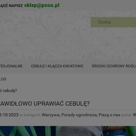
sklep@pnos.pl
BĄDŹ NAPISZ
FESJONALNE
CEBULE I KŁĄCZA KWIATOWE
ŚRODKI OCHRONY ROŚL
LOG
ć cebulę?
RAWIDŁOWO UPRAWIAĆ CEBULĘ?
2-10-2023
w kategorii:
Warzywa
,
Porady ogrodnicze
,
Piszą o nas
autor:
R