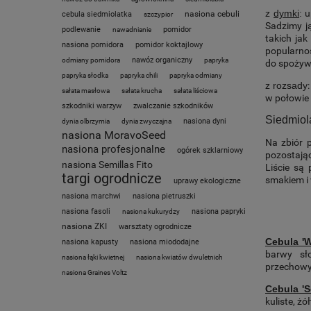
z
dymki
:
up
nasiona cebuli
cebula siedmiolatka
szczypior
Sadzimy j
podlewanie
pomidor
nawadnianie
takich jak
nasiona pomidora
pomidor koktajlowy
popularno
nawóz organiczny
odmiany pomidora
papryka
do spożyw
papryka słodka
papryka chili
papryka odmiany
z rozsady
sałata masłowa
sałata krucha
sałata liściowa
w połowie 
szkodniki warzyw
zwalczanie szkodników
Siedmiola
nasiona dyni
dynia olbrzymia
dynia zwyczajna
nasiona MoravoSeed
Na zbiór 
nasiona profesjonalne
ogórek szklarniowy
pozostając
nasiona Semillas Fito
Liście są
targi ogrodnicze
smakiem i
uprawy ekologiczne
nasiona marchwi
nasiona pietruszki
nasiona fasoli
nasiona papryki
nasiona kukurydzy
nasiona ZKI
warsztaty ogrodnicze
Cebula 'W
nasiona kapusty
nasiona miododajne
barwy sł
nasiona łąki kwietnej
nasiona kwiatów dwuletnich
przechowy
nasiona Graines Voltz
Cebula '
kuliste, ż