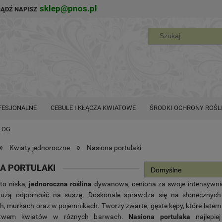
sklep@pnos.pl
BĄDŹ NAPISZ
FESJONALNE
CEBULE I KŁĄCZA KWIATOWE
ŚRODKI OCHRONY ROŚL
LOG
»
»
Kwiaty jednoroczne
Nasiona portulaki
A PORTULAKI
to niska,
jednoroczna roślina
dywanowa, ceniona za swoje intensywni
dużą odporność na suszę. Doskonale sprawdza się na słonecznych
h, murkach oraz w pojemnikach. Tworzy zwarte, gęste kępy, które late
stwem kwiatów w różnych barwach.
Nasiona portulaka
najlepie