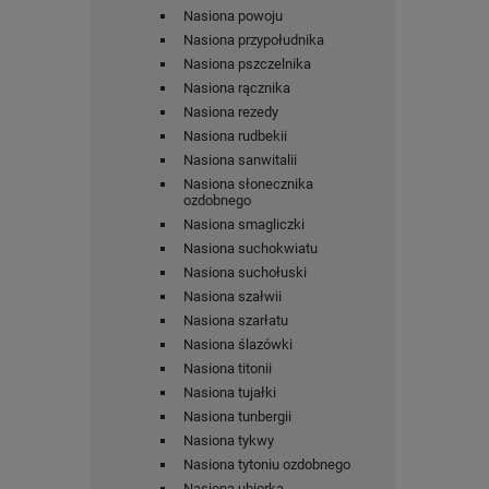
Nasiona powoju
Nasiona przypołudnika
Nasiona pszczelnika
Nasiona rącznika
Nasiona rezedy
Nasiona rudbekii
Nasiona sanwitalii
Nasiona słonecznika
ozdobnego
Nasiona smagliczki
Nasiona suchokwiatu
Nasiona suchołuski
Nasiona szałwii
Nasiona szarłatu
Nasiona ślazówki
Nasiona titonii
Nasiona tujałki
Nasiona tunbergii
Nasiona tykwy
Nasiona tytoniu ozdobnego
Nasiona ubiorka