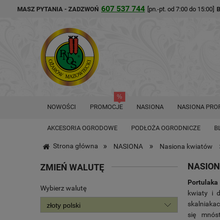
607 537 744
MASZ PYTANIA - ZADZWOŃ
[pn.-pt. od 7:00 do 15:00]
NOWOŚCI
PROMOCJE
NASIONA
NASIONA PRO
AKCESORIA OGRODOWE
PODŁOŻA OGRODNICZE
B
»
»
Strona główna
NASIONA
Nasiona kwiatów
NASION
ZMIEŃ WALUTĘ
Portulaka
Wybierz walutę
kwiaty i 
skalniakac
się mnó