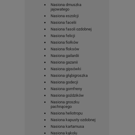
Nasiona dmuszka
jajowatego
Nasiona eszolcji
Nasiona facelii
Nasiona fasoli ozdobnej
Nasiona felicji
Nasiona fiołków
Nasiona floksów
Nasiona gailardii
Nasiona gazanii
Nasiona gipsówki
Nasiona głąbigroszka
Nasiona godecji
Nasiona gomfreny
Nasiona goździków
Nasiona groszku
pachnącego
Nasiona heliotropu
Nasiona kapusty ozdobnej
Nasiona kartamusa
Nasiona kąkolu