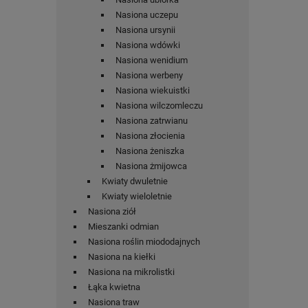
Nasiona uczepu
Nasiona ursynii
Nasiona wdówki
Nasiona wenidium
Nasiona werbeny
Nasiona wiekuistki
Nasiona wilczomleczu
Nasiona zatrwianu
Nasiona złocienia
Nasiona żeniszka
Nasiona żmijowca
Kwiaty dwuletnie
Kwiaty wieloletnie
Nasiona ziół
Mieszanki odmian
Nasiona roślin miododajnych
Nasiona na kiełki
Nasiona na mikrolistki
Łąka kwietna
Nasiona traw