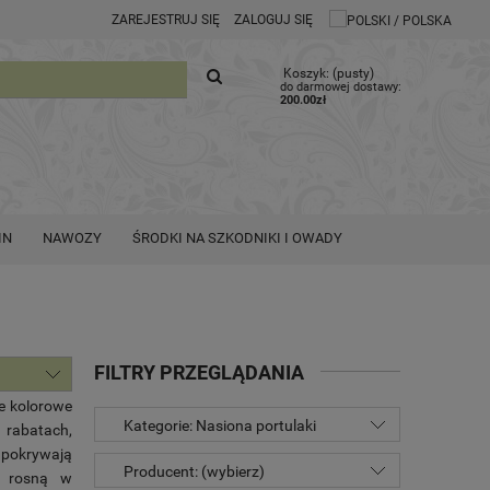
ZAREJESTRUJ SIĘ
ZALOGUJ SIĘ
Koszyk:
(pusty)
do darmowej dostawy:
200.00
zł
IN
NAWOZY
ŚRODKI NA SZKODNIKI I OWADY
FILTRY PRZEGLĄDANIA
e kolorowe
Kategorie: Nasiona portulaki
 rabatach,
m pokrywają
Producent: (wybierz)
j rosną w