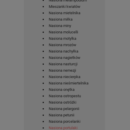
Nasiona melampodium
Mieszanki kwiatów
Nasiona mietelnika
Nasiona miłka
Nasiona miny
Nasiona molucelli
Nasiona motylka
Nasiona mrozów
Nasiona nachyłka
Nasiona nagietków
Nasiona nasturcji
Nasiona nemezji
Nasiona niecierpka
Nasiona nieśmiertelnika
Nasiona onętka
Nasiona ostropestu
Nasiona ostróżki
Nasiona pelargonii
Nasiona petunii
Nasiona porcelanki
Nasiona portulaki