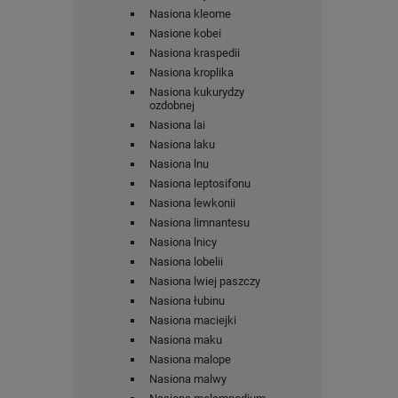
Nasiona kleome
Nasione kobei
Nasiona kraspedii
Nasiona kroplika
Nasiona kukurydzy
ozdobnej
Nasiona lai
Nasiona laku
Nasiona lnu
Nasiona leptosifonu
Nasiona lewkonii
Nasiona limnantesu
Nasiona lnicy
Nasiona lobelii
Nasiona lwiej paszczy
Nasiona łubinu
Nasiona maciejki
Nasiona maku
Nasiona malope
Nasiona malwy