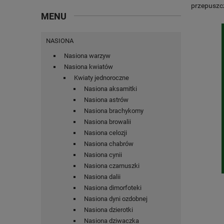
przepuszcz
MENU
NASIONA
Nasiona warzyw
Nasiona kwiatów
Kwiaty jednoroczne
Nasiona aksamitki
Nasiona astrów
Nasiona brachykomy
Nasiona browalii
Nasiona celozji
Nasiona chabrów
Nasiona cynii
Nasiona czarnuszki
Nasiona dalii
Nasiona dimorfoteki
Nasiona dyni ozdobnej
Nasiona dzierotki
Nasiona dziwaczka