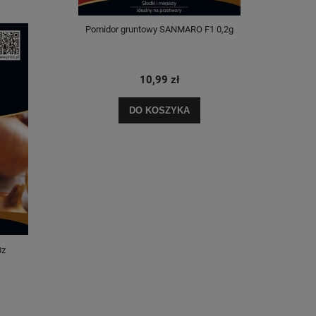
Pomidor gruntowy SANMARO F1 0,2g
Kukury
10,99 zł
DO KOSZYKA
0z