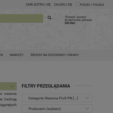
ZAREJESTRUJ SIĘ
ZALOGUJ SIĘ
Koszyk:
(pusty)
do darmowej dostawy:
200.00
zł
IN
NAWOZY
ŚRODKI NA SZKODNIKI I OWADY
FILTRY PRZEGLĄDANIA
ne nasiona
Kategorie: Nasiona Profi PN [...]
ie. Cechują
iągniętych
Producent: (wybierz)