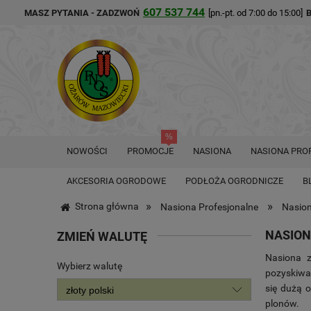
607 537 744
MASZ PYTANIA - ZADZWOŃ
[pn.-pt. od 7:00 do 15:00]
NOWOŚCI
PROMOCJE
NASIONA
NASIONA PRO
AKCESORIA OGRODOWE
PODŁOŻA OGRODNICZE
B
»
»
Strona główna
Nasiona Profesjonalne
Nasion
NASION
ZMIEŃ WALUTĘ
Nasiona z
Wybierz walutę
pozyskiwan
się dużą 
plonów.