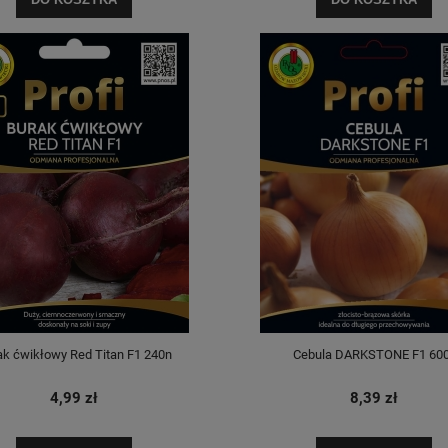
ak ćwikłowy Red Titan F1 240n
Cebula DARKSTONE F1 60
4,99 zł
8,39 zł