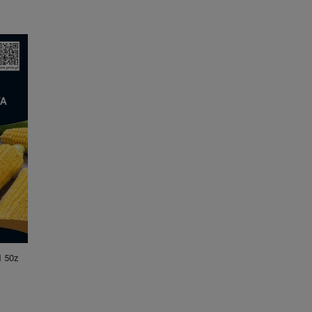
1 50z