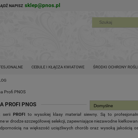
sklep@pnos.pl
BĄDŹ NAPISZ
FESJONALNE
CEBULE I KŁĄCZA KWIATOWE
ŚRODKI OCHRONY ROŚL
LOG
a Profi PNOS
A PROFI PNOS
 serii
PROFI
to wysokiej klasy materiał siewny. Są to profesjonal
e w drodze szczegółowej selekcji, zapewniające niezawodne kiełkowan
odpornością na większość uciążliwych chorób oraz wysoką jakością os