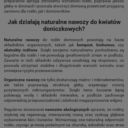
preparatów sprzyja zdrowemu wzrostowi roślin, poprawia jakość
gleby w donicach i pozwala stworzyć domową przestrzeń przyjazną
zarówno dla roślin, jak i domowników.
Jak działają naturalne nawozy do kwiatów
doniczkowych?
Naturalne nawozy
do roślin domowych powstają na bazie
składników organicznych, takich jak
kompost
,
biohumus
, czy
ekstrakty roślinne
. Dzięki swojemu naturalnemu pochodzeniu są
łagodne dla roślin i nie powodują gwałtownych zmian w podłożu.
Zawarte w nich składniki odżywcze uwalniają się stopniowo, co
pozwala utrzymać stabilne i długotrwałe warunki wzrostu oraz
zmniejsza ryzyko przenawożenia.
Organiczne nawozy
nie tylko dostarczają makro- i mikroelementów,
ale także poprawiają strukturę gleby, wspierając rozwój
pożytecznych mikroorganizmów. Dzięki temu korzenie lepiej
pobierają wodę i składniki mineralne, a podłoże zachowuje
odpowiednią przepuszczalność i zdolność magazynowania wilgoci.
Regularne stosowanie
nawozów ekologicznych
sprawia, że rośliny
szybciej się regenerują, intensywniej rosną oraz zyskują głębsze
wybarwienie liści i kwiatów. Wzmacniają one naturalną odporność
roślin, czyniąc je mniej podatnymi na choroby, szkodniki oraz stres