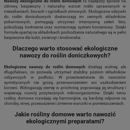
Nawozy ekologiczne do roślin domowych
to najlepszy sposób na
zdrowy, bezpieczny i naturalny wzrost roślin uprawianych w
mieszkaniach, biurach i ogródkach zimowych. Ekologiczne odżywki
do roślin doniczkowych dostarczają im cennych składników
pokarmowych, pomagają utrzymać intensywną zieleń liści,
pobudzają kwitnienie oraz wzmacniają system korzeniowy. Dzięki
formule opartej na składnikach pochodzenia naturalnego są w pełni
bezpieczne dla ludzi, zwierząt i środowiska.
Dlaczego warto stosować ekologiczne
nawozy do roślin doniczkowych?
Ekologiczne nawozy do roślin domowych
działają wolniej, ale
długofalowo, co pozwala utrzymać stabilny poziom składników
odżywczych w podłożu. W przeciwieństwie do nawozów
syntetycznych nie grożą przenawożeniem ani uszkodzeniem
korzeni. Wzbogacają ziemię w próchnicę, poprawiają jej strukturę i
wspierają rozwój pożytecznych mikroorganizmów. Dzięki temu
rośliny domowe rozwijają się harmonijnie, są bardziej odporne na
choroby, stres, przesuszenie i zmienne warunki w pomieszczeniach.
Jakie rośliny domowe warto nawozić
ekologicznymi preparatami?