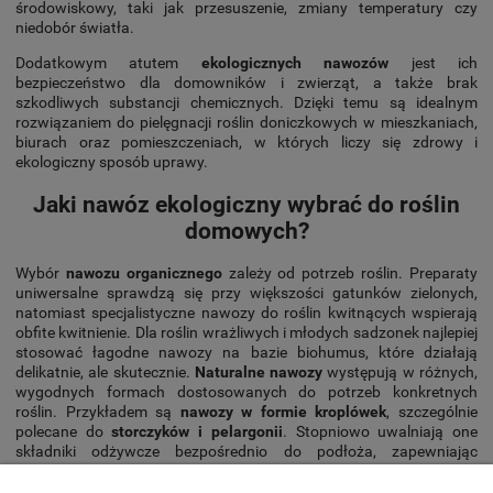
środowiskowy, taki jak przesuszenie, zmiany temperatury czy
niedobór światła.
Dodatkowym atutem
ekologicznych nawozów
jest ich
bezpieczeństwo dla domowników i zwierząt, a także brak
szkodliwych substancji chemicznych. Dzięki temu są idealnym
rozwiązaniem do pielęgnacji roślin doniczkowych w mieszkaniach,
biurach oraz pomieszczeniach, w których liczy się zdrowy i
ekologiczny sposób uprawy.
Jaki nawóz ekologiczny wybrać do roślin
domowych?
Wybór
nawozu organicznego
zależy od potrzeb roślin. Preparaty
uniwersalne sprawdzą się przy większości gatunków zielonych,
natomiast specjalistyczne nawozy do roślin kwitnących wspierają
obfite kwitnienie. Dla roślin wrażliwych i młodych sadzonek najlepiej
stosować łagodne nawozy na bazie biohumus, które działają
delikatnie, ale skutecznie.
Naturalne nawozy
występują w różnych,
wygodnych formach dostosowanych do potrzeb konkretnych
roślin. Przykładem są
nawozy w formie kroplówek
, szczególnie
polecane do
storczyków i pelargonii
. Stopniowo uwalniają one
składniki odżywcze bezpośrednio do podłoża, zapewniając
roślinom stałe i bezpieczne dokarmianie, bez ryzyka przenawożenia.
Takie rozwiązanie jest wygodne w stosowaniu i idealne dla osób,