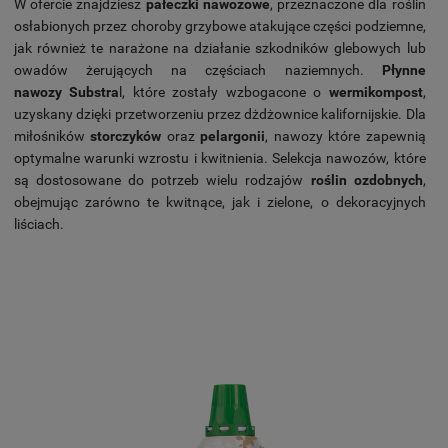
W ofercie znajdziesz
pałeczki nawozowe
, przeznaczone dla roślin
osłabionych przez choroby grzybowe atakujące części podziemne,
jak również te narażone na działanie szkodników glebowych lub
owadów żerujących na częściach naziemnych.
Płynne
nawozy Substra
l, które zostały wzbogacone o
wermikompost
,
uzyskany dzięki przetworzeniu przez dżdżownice kalifornijskie. Dla
miłośników
storczyków
oraz
pelargonii
, nawozy które zapewnią
optymalne warunki wzrostu i kwitnienia. Selekcja nawozów, które
są dostosowane do potrzeb wielu rodzajów
roślin ozdobnych
,
obejmując zarówno te kwitnące, jak i zielone, o dekoracyjnych
liściach.