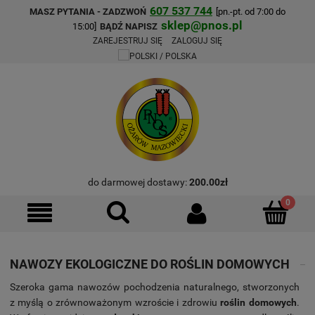
607 537 744
MASZ PYTANIA - ZADZWOŃ
[pn.-pt. od 7:00 do
sklep@pnos.pl
15:00]
BĄDŹ NAPISZ
ZAREJESTRUJ SIĘ
ZALOGUJ SIĘ
do darmowej dostawy:
200.00
zł
NAWOZY EKOLOGICZNE DO ROŚLIN DOMOWYCH
Szeroka gama nawozów pochodzenia naturalnego, stworzonych
z myślą o zrównoważonym wzroście i zdrowiu
roślin domowych
.