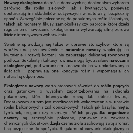
Nawozy ekologiczne
do roślin domowych są doskonałym wyborem
zarówno dla roślin zielonych, jak i kwitnących, ponieważ
dostarczają im składników odżywczych w naturalny, bezpieczny
sposób. Szczególnie polecane są do popularnych roślin liściastych,
takich jak monstery, fikusy, zamiokulkasy czy paprocie, które dzięki
regularnemu nawożeniu ekologicznemu wytwarzają silne, zdrowe
liście o intensywnym wybarwieniu.
Świetnie sprawdzają się także w uprawie storczyków, które są
wrażliwe na przenawożenie –
naturalne nawozy
wspierają ich
kwitnienie i rozwój korzeni, nie zaburzając delikatnej równowagi
podłoża. Sukulenty i kaktusy również mogą być zasilane
nawozami
ekologicznymi
, pod warunkiem stosowania ich w umiarkowanych
ilościach – poprawiają one kondycję roślin i wspomagają ich
naturalną odporność.
Ekologiczne nawozy
warto stosować również do
roślin pnących
oraz gatunków o wysokim zapotrzebowaniu na składniki
pokarmowe, które intensywnie rosną lub obficie kwitną.
Dodatkowym atutem jest możliwość ich wykorzystania w uprawie
roślin balkonowych i ziół doniczkowych, takich jak bazylia, mięta,
tymianek, oregano czy rozmaryn. W ich przypadku
organiczne
nawozy
są szczególnie polecane, ponieważ nie zawierają
chemicznych dodatków, dzięki czemu zioła zachowują swój aromat
i są bezpieczne do spożycia. Regularne stosowanie ekologicznych