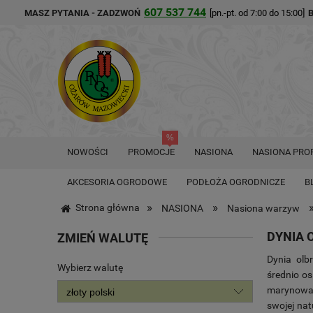
607 537 744
MASZ PYTANIA - ZADZWOŃ
[pn.-pt. od 7:00 do 15:00]
NOWOŚCI
PROMOCJE
NASIONA
NASIONA PRO
AKCESORIA OGRODOWE
PODŁOŻA OGRODNICZE
B
»
»
Strona główna
NASIONA
Nasiona warzyw
DYNIA 
ZMIEŃ WALUTĘ
Dynia ol
Wybierz walutę
średnio os
marynowan
swojej nat