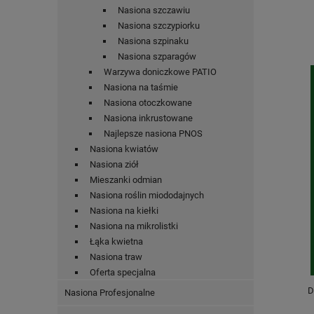
Nasiona szczawiu
Nasiona szczypiorku
Nasiona szpinaku
Nasiona szparagów
Warzywa doniczkowe PATIO
Nasiona na taśmie
Nasiona otoczkowane
Nasiona inkrustowane
Najlepsze nasiona PNOS
Nasiona kwiatów
Nasiona ziół
Mieszanki odmian
Nasiona roślin miododajnych
Nasiona na kiełki
Nasiona na mikrolistki
Łąka kwietna
Nasiona traw
Oferta specjalna
D
Nasiona Profesjonalne