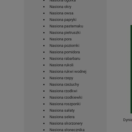
Nasiona ogórka
Nasiona okry
Nasiona owsa
Nasiona papryki
Nasiona pasternaku
Nasiona pietruszki
Nasiona pora
Nasiona poziomki
Nasiona pomidora
Nasiona rabarbaru
Nasiona rukoli
Nasiona rukwi wodnej
Nasiona rzepy
Nasiona rzeżuchy
Nasiona rzodkwi
Nasiona rzodkiewki
Nasiona roszponki
Nasiona sałaty
Nasiona selera
Dyni
Nasiona skorzonery
Nasiona słonecznika