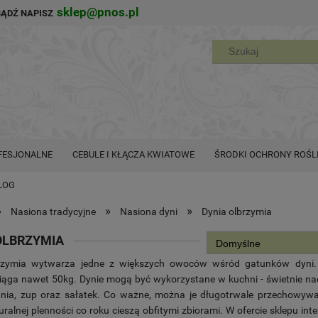
sklep@pnos.pl
BĄDŹ NAPISZ
FESJONALNE
CEBULE I KŁĄCZA KWIATOWE
ŚRODKI OCHRONY ROŚL
LOG
»
»
»
Nasiona tradycyjne
Nasiona dyni
Dynia olbrzymia
OLBRZYMIA
brzymia wytwarza jedne z większych owoców wśród gatunków dyni.
iąga nawet 50kg. Dynie mogą być wykorzystane w kuchni - świetnie na
ia, zup oraz sałatek. Co ważne, można je długotrwale przechowywać
uralnej plenności co roku cieszą obfitymi zbiorami. W ofercie sklepu in