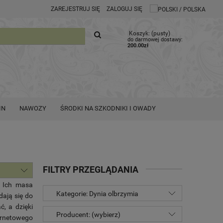
ZAREJESTRUJ SIĘ
ZALOGUJ SIĘ
Koszyk:
(pusty)
do darmowej dostawy:
200.00
zł
IN
NAWOZY
ŚRODKI NA SZKODNIKI I OWADY
FILTRY PRZEGLĄDANIA
 Ich masa
Kategorie: Dynia olbrzymia
dają się do
, a dzięki
Producent: (wybierz)
ternetowego