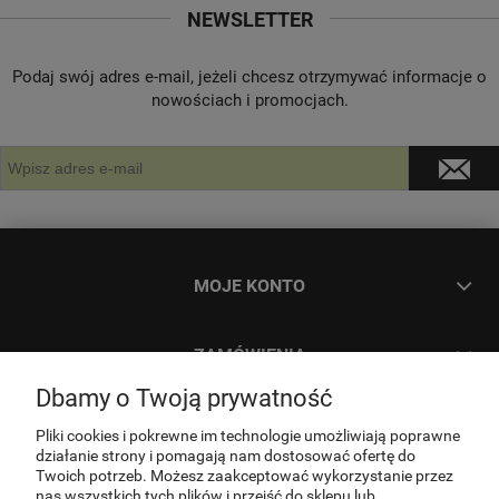
NEWSLETTER
Podaj swój adres e-mail, jeżeli chcesz otrzymywać informacje o
nowościach i promocjach.
MOJE KONTO
ZAMÓWIENIA
Dbamy o Twoją prywatność
INFORMACJE
Pliki cookies i pokrewne im technologie umożliwiają poprawne
działanie strony i pomagają nam dostosować ofertę do
Twoich potrzeb. Możesz zaakceptować wykorzystanie przez
O NAS
nas wszystkich tych plików i przejść do sklepu lub