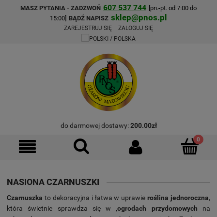
607 537 744
MASZ PYTANIA - ZADZWOŃ
[pn.-pt. od 7:00 do
sklep@pnos.pl
15:00]
BĄDŹ NAPISZ
ZAREJESTRUJ SIĘ
ZALOGUJ SIĘ
do darmowej dostawy:
200.00
zł
NASIONA CZARNUSZKI
Czarnuszka
to dekoracyjna i łatwa w uprawie
roślina jednoroczna
,
która świetnie sprawdza się w ,
ogrodach przydomowych
na