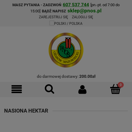
607 537 744
MASZ PYTANIA - ZADZWOŃ
[pn.-pt. od 7:00 do
sklep@pnos.pl
15:00]
BĄDŹ NAPISZ
ZAREJESTRUJ SIĘ
ZALOGUJ SIĘ
do darmowej dostawy:
200.00
zł
NASIONA HEKTAR