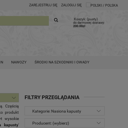
ZAREJESTRUJ SIĘ
ZALOGUJ SIĘ
Koszyk:
(pusty)
do darmowej dostawy:
200.00
zł
IN
NAWOZY
ŚRODKI NA SZKODNIKI I OWADY
FILTRY PRZEGLĄDANIA
ą. Częścią
Kategorie: Nasiona kapusty
ko produkt
yt wysokie
Producent: (wybierz)
a kapusty
'