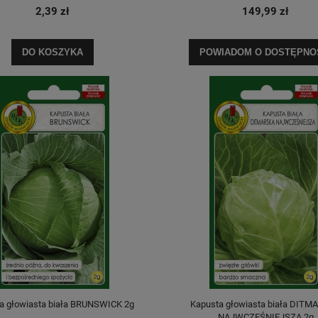
2,39 zł
149,99 zł
DO KOSZYKA
POWIADOM O DOSTĘPNO
a głowiasta biała BRUNSWICK 2g
Kapusta głowiasta biała DITM
NAJWCZEŚNIEJSZA 2g