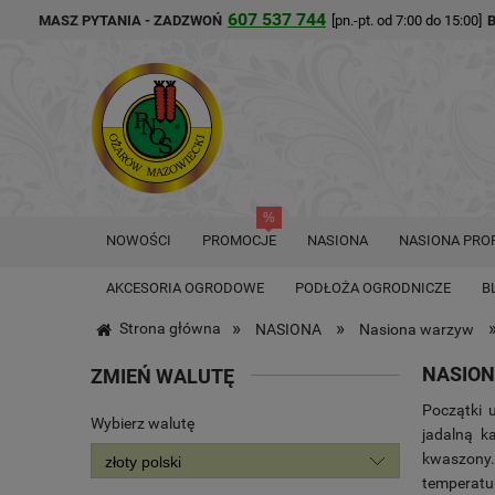
607 537 744
MASZ PYTANIA - ZADZWOŃ
[pn.-pt. od 7:00 do 15:00]
NOWOŚCI
PROMOCJE
NASIONA
NASIONA PRO
AKCESORIA OGRODOWE
PODŁOŻA OGRODNICZE
B
»
»
Strona główna
NASIONA
Nasiona warzyw
NASION
ZMIEŃ WALUTĘ
Początki 
Wybierz walutę
jadalną k
kwaszony.
temperatu