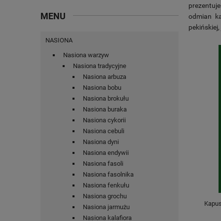
prezentuj
MENU
odmian ka
pekińskiej
NASIONA
Nasiona warzyw
Nasiona tradycyjne
Nasiona arbuza
Nasiona bobu
Nasiona brokułu
Nasiona buraka
Nasiona cykorii
Nasiona cebuli
Nasiona dyni
Nasiona endywii
Nasiona fasoli
Nasiona fasolnika
Nasiona fenkułu
Nasiona grochu
Kapus
Nasiona jarmużu
Nasiona kalafiora