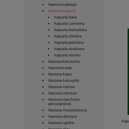
Nasiona kalarepy
Nasiona kapusty
Kapusta biała
Kapusta czerwona
Kapusta brukselska
Kapusta chińska
Kapusta pekińska
Kapusta stożkowa
Kapusta włoska
Nasiona karczocha
Nasiona kardu
Nasiona kopru
Nasiona kukurydzy
Nasiona melona
Nasiona marchwi
Nasiona miechunki
peruwiańskiej
Nasiona musztardowca
Nasiona oberżyny
Kapu
Nasiona ogórka