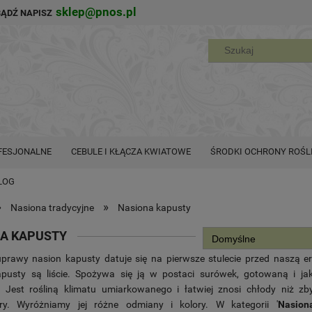
sklep@pnos.pl
BĄDŹ NAPISZ
FESJONALNE
CEBULE I KŁĄCZA KWIATOWE
ŚRODKI OCHRONY ROŚL
LOG
»
»
Nasiona tradycyjne
Nasiona kapusty
A KAPUSTY
uprawy nasion kapusty datuje się na pierwsze stulecie przed naszą er
apusty są liście. Spożywa się ją w postaci surówek, gotowaną i ja
 Jest rośliną klimatu umiarkowanego i łatwiej znosi chłody niż zb
ry. Wyróżniamy jej różne odmiany i kolory. W kategorii '
Nasion