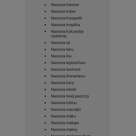
Nasiona kleome
Nasione kobei
Nasiona kraspedii
Nasiona kroplika
Nasiona kukurydzy
ozdobnej
Nasiona lai
Nasiona laku
Nasiona lnu
Nasiona leptosifonu
Nasiona lewkonii
Nasiona limnantesu
Nasiona lnicy
Nasiona lobelii
Nasiona lwiej paszczy
Nasiona łubinu
Nasiona maciejki
Nasiona maku
Nasiona malope
Nasiona malwy