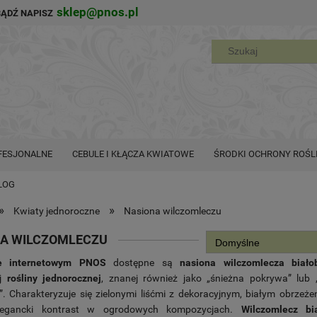
sklep@pnos.pl
BĄDŹ NAPISZ
FESJONALNE
CEBULE I KŁĄCZA KWIATOWE
ŚRODKI OCHRONY ROŚL
LOG
»
»
Kwiaty jednoroczne
Nasiona wilczomleczu
A WILCZOMLECZU
e internetowym PNOS
dostępne są
nasiona wilczomlecza biało
ej
rośliny jednorocznej
, znanej również jako „śnieżna pokrywa” lub 
. Charakteryzuje się zielonymi liśćmi z dekoracyjnym, białym obrzeże
legancki kontrast w ogrodowych kompozycjach.
Wilczomlecz bi