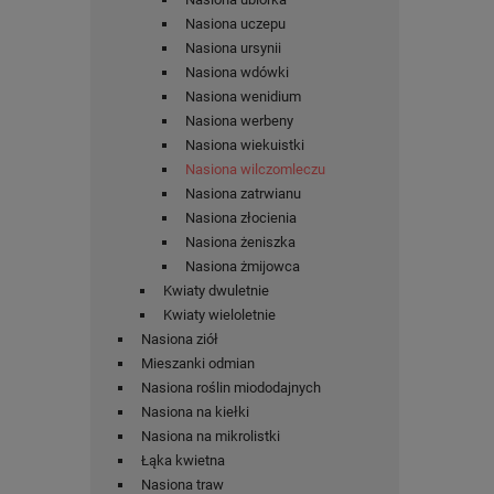
Nasiona uczepu
Nasiona ursynii
Nasiona wdówki
Nasiona wenidium
Nasiona werbeny
Nasiona wiekuistki
Nasiona wilczomleczu
Nasiona zatrwianu
Nasiona złocienia
Nasiona żeniszka
Nasiona żmijowca
Kwiaty dwuletnie
Kwiaty wieloletnie
Nasiona ziół
Mieszanki odmian
Nasiona roślin miododajnych
Nasiona na kiełki
Nasiona na mikrolistki
Łąka kwietna
Nasiona traw