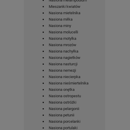
Nasiona melampodium
Mieszanki kwiatów
Nasiona mietelnika
Nasiona miłka
Nasiona miny
Nasiona molucelli
Nasiona motylka
Nasiona mrozów
Nasiona nachyłka
Nasiona nagietków
Nasiona nasturcji
Nasiona nemezji
Nasiona niecierpka
Nasiona nieśmiertelnika
Nasiona onętka
Nasiona ostropestu
Nasiona ostróżki
Nasiona pelargonii
Nasiona petunii
Nasiona porcelanki
Nasiona portulaki