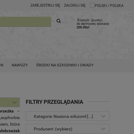
ZAREJESTRUJ SIĘ
ZALOGUJ SIĘ
Koszyk:
(pusty)
do darmowej dostawy:
200.00
zł
IN
NAWOZY
ŚRODKI NA SZKODNIKI I OWADY
FILTRY PRZEGLĄDANIA
brzeżka
–
Kategorie: Nasiona wilczoml [...]
„euphorbia
niem, które
Producent: (wybierz)
ałobrzeżek