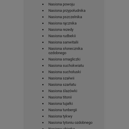
Nasiona powoju
Nasiona przypołudnika
Nasiona pszczelnika
Nasiona rącznika
Nasiona rezedy
Nasiona rudbekii
Nasiona sanwitalii
Nasiona słonecznika
ozdobnego
Nasiona smagliczki
Nasiona suchokwiatu
Nasiona suchołuski
Nasiona szałwii
Nasiona szarłatu
Nasiona ślazówki
Nasiona titonii
Nasiona tujałki
Nasiona tunbergii
Nasiona tykwy
Nasiona tytoniu ozdobnego
Nasiona ubiorka