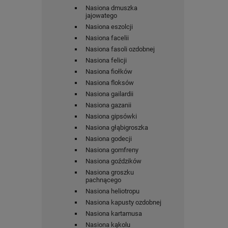
Nasiona dmuszka
jajowatego
Nasiona eszolcji
Nasiona facelii
Nasiona fasoli ozdobnej
Nasiona felicji
Nasiona fiołków
Nasiona floksów
Nasiona gailardii
Nasiona gazanii
Nasiona gipsówki
Nasiona głąbigroszka
Nasiona godecji
Nasiona gomfreny
Nasiona goździków
Nasiona groszku
pachnącego
Nasiona heliotropu
Nasiona kapusty ozdobnej
Nasiona kartamusa
Nasiona kąkolu