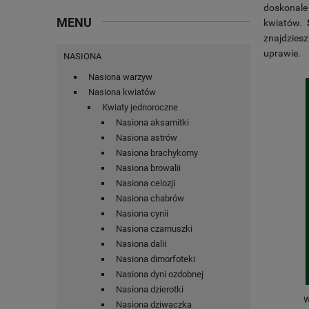
doskonale
MENU
kwiatów.
znajdzies
uprawie.
NASIONA
Nasiona warzyw
Nasiona kwiatów
Kwiaty jednoroczne
Nasiona aksamitki
Nasiona astrów
Nasiona brachykomy
Nasiona browalii
Nasiona celozji
Nasiona chabrów
Nasiona cynii
Nasiona czarnuszki
Nasiona dalii
Nasiona dimorfoteki
Nasiona dyni ozdobnej
Nasiona dzierotki
W
Nasiona dziwaczka