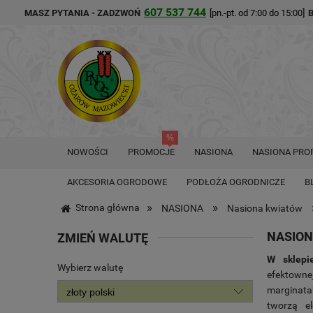
607 537 744
MASZ PYTANIA - ZADZWOŃ
[pn.-pt. od 7:00 do 15:00]
NOWOŚCI
PROMOCJE
NASIONA
NASIONA PRO
AKCESORIA OGRODOWE
PODŁOŻA OGRODNICZE
B
»
»
Strona główna
NASIONA
Nasiona kwiatów
NASION
ZMIEŃ WALUTĘ
W sklepi
Wybierz walutę
efektown
marginata”
tworzą e