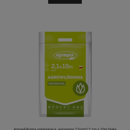
Agrowłóknina osłaniająca, wiosenna 17g/m2 2,1m x 10m biała