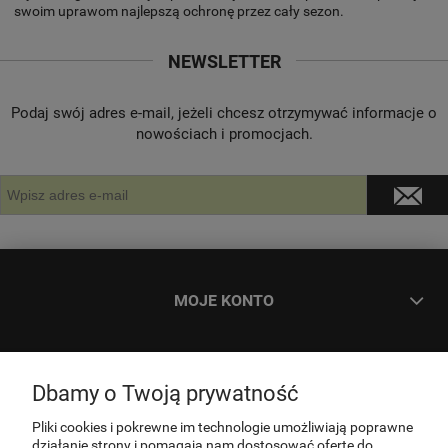
swoim uprawom najlepszą ochronę przez cały sezon.
NEWSLETTER
Podaj swój adres e-mail, jeżeli chcesz otrzymywać informacje o
nowościach i promocjach.
MOJE KONTO
ZAMÓWIENIA
Dbamy o Twoją prywatność
INFORMACJE
Pliki cookies i pokrewne im technologie umożliwiają poprawne
działanie strony i pomagają nam dostosować ofertę do