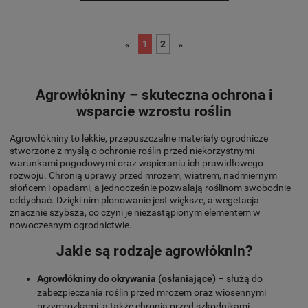
1
2
«
»
Agrowłókniny – skuteczna ochrona i
wsparcie wzrostu roślin
Agrowłókniny to lekkie, przepuszczalne materiały ogrodnicze
stworzone z myślą o ochronie roślin przed niekorzystnymi
warunkami pogodowymi oraz wspieraniu ich prawidłowego
rozwoju. Chronią uprawy przed mrozem, wiatrem, nadmiernym
słońcem i opadami, a jednocześnie pozwalają roślinom swobodnie
oddychać. Dzięki nim plonowanie jest większe, a wegetacja
znacznie szybsza, co czyni je niezastąpionym elementem w
nowoczesnym ogrodnictwie.
Jakie są rodzaje agrowłóknin?
Agrowłókniny do okrywania (osłaniające)
– służą do
zabezpieczania roślin przed mrozem oraz wiosennymi
przymrozkami, a także chronią przed szkodnikami.