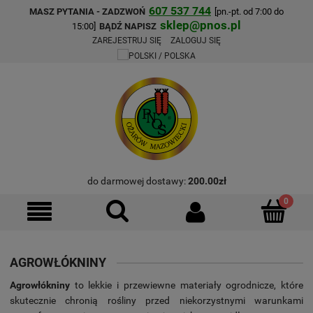
607 537 744
MASZ PYTANIA - ZADZWOŃ
[pn.-pt. od 7:00 do
sklep@pnos.pl
15:00]
BĄDŹ NAPISZ
ZAREJESTRUJ SIĘ
ZALOGUJ SIĘ
do darmowej dostawy:
200.00
zł
AGROWŁÓKNINY
Agrowłókniny
to lekkie i przewiewne materiały ogrodnicze, które
skutecznie chronią rośliny przed niekorzystnymi warunkami