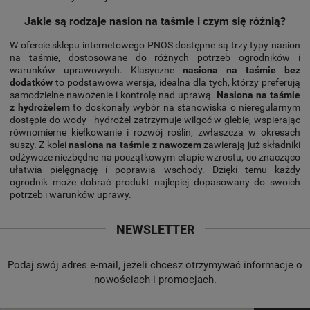
Jakie są rodzaje nasion na taśmie i czym się różnią?
W ofercie sklepu internetowego PNOS dostępne są trzy typy nasion
na taśmie, dostosowane do różnych potrzeb ogrodników i
warunków uprawowych. Klasyczne
nasiona na taśmie bez
dodatków
to podstawowa wersja, idealna dla tych, którzy preferują
samodzielne nawożenie i kontrolę nad uprawą.
Nasiona na taśmie
z hydrożelem
to doskonały wybór na stanowiska o nieregularnym
dostępie do wody - hydrożel zatrzymuje wilgoć w glebie, wspierając
równomierne kiełkowanie i rozwój roślin, zwłaszcza w okresach
suszy. Z kolei
nasiona na taśmie z nawozem
zawierają już składniki
odżywcze niezbędne na początkowym etapie wzrostu, co znacząco
ułatwia pielęgnację i poprawia wschody. Dzięki temu każdy
ogrodnik może dobrać produkt najlepiej dopasowany do swoich
potrzeb i warunków uprawy.
NEWSLETTER
Podaj swój adres e-mail, jeżeli chcesz otrzymywać informacje o
nowościach i promocjach.