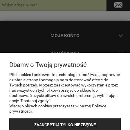
MOJE KONTO
ZAMÓWIENIA
Dbamy o Twoją prywatność
INFORMACJE
Pliki cookies i pokrewne im technologie umożliwiają poprawne
działanie strony i pomagają nam dostosować ofertę do
Twoich potrzeb. Możesz zaakceptować wykorzystanie przez
O NAS
nas wszystkich tych plików i przejść do sklepu lub
dostosować użycie plików do swoich preferencji, wybierając
opcję "Dostosuj zgody".
Więcej o plikach cookies przeczytasz w naszej Polityce
KONTAKT
prywatności.
ZAAKCEPTUJ TYLKO NIEZBĘDNE