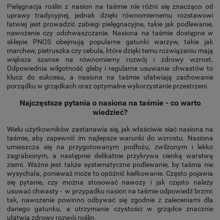
Pielęgnacja roślin z nasion na taśmie nie różni się znacząco od
uprawy tradycyjnej, jednak dzięki równomiernemu rozstawowi
łatwiej jest prowadzić zabiegi pielęgnacyjne, takie jak podlewanie,
nawożenie czy odchwaszczanie. Nasiona na taśmie dostępne w
sklepie PNOS obejmują popularne gatunki warzyw, takie jak
marchew, pietruszka czy cebula, które dzięki temu rozwiązaniu mają
większe szanse na równomierny rozwój i zdrowy wzrost.
Odpowiednia wilgotność gleby i regularne usuwanie chwastów to
klucz do sukcesu, a nasiona na taśmie ułatwiają zachowanie
porządku w grządkach oraz optymalne wykorzystanie przestrzeni.
Najczęstsze pytania o nasiona na taśmie - co warto
wiedzieć?
Wielu użytkowników zastanawia się, jak właściwie siać nasiona na
taśmie, aby zapewnić im najlepsze warunki do wzrostu. Nasiona
umieszcza się na przygotowanym podłożu, zwilżonym i lekko
zagrabionym, a następnie delikatnie przykrywa cienką warstwą
ziemi. Ważne jest także systematyczne podlewanie, by taśma nie
wysychała, ponieważ może to opóźnić kiełkowanie. Często pojawia
się pytanie, czy można stosować nawozy i jak często należy
usuwać chwasty - w przypadku nasion na taśmie odpowiedź brzmi:
tak, nawożenie powinno odbywać się zgodnie z zaleceniami dla
danego gatunku, a utrzymanie czystości w grządce znacznie
ułatwia zdrowy rozwój roślin.