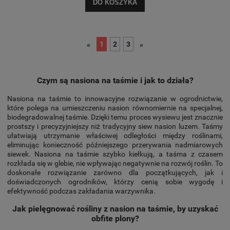
DO KOSZYKA
1
2
3
«
»
Czym są nasiona na taśmie i jak to działa?
Nasiona na taśmie to innowacyjne rozwiązanie w ogrodnictwie,
które polega na umieszczeniu nasion równomiernie na specjalnej,
biodegradowalnej taśmie. Dzięki temu proces wysiewu jest znacznie
prostszy i precyzyjniejszy niż tradycyjny siew nasion luzem. Taśmy
ułatwiają utrzymanie właściwej odległości między roślinami,
eliminując konieczność późniejszego przerywania nadmiarowych
siewek. Nasiona na taśmie szybko kiełkują, a taśma z czasem
rozkłada się w glebie, nie wpływając negatywnie na rozwój roślin. To
doskonałe rozwiązanie zarówno dla początkujących, jak i
doświadczonych ogrodników, którzy cenią sobie wygodę i
efektywność podczas zakładania warzywnika.
Jak pielęgnować rośliny z nasion na taśmie, by uzyskać
obfite plony?