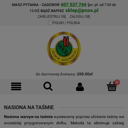
607 537 744
MASZ PYTANIA - ZADZWOŃ
[pn.-pt. od 7:00 do
sklep@pnos.pl
15:00]
BĄDŹ NAPISZ
ZAREJESTRUJ SIĘ
ZALOGUJ SIĘ
do darmowej dostawy:
200.00
zł
NASIONA NA TAŚMIE
Nasiona warzyw na taśmie
wysiewamy poprzez ułożenie taśmy we
wcześniej przygotowanym dołku. Metoda ta eliminuje zabieg