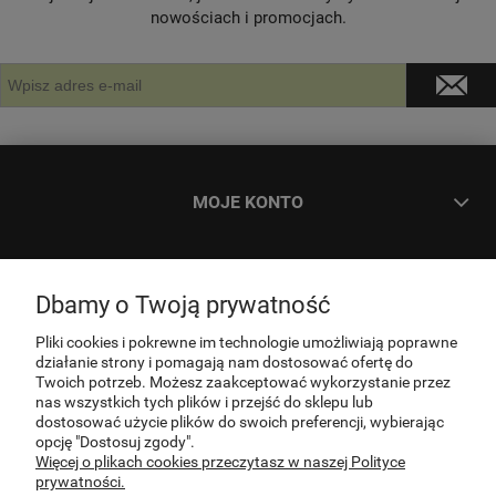
nowościach i promocjach.
MOJE KONTO
ZAMÓWIENIA
Dbamy o Twoją prywatność
INFORMACJE
Pliki cookies i pokrewne im technologie umożliwiają poprawne
działanie strony i pomagają nam dostosować ofertę do
Twoich potrzeb. Możesz zaakceptować wykorzystanie przez
nas wszystkich tych plików i przejść do sklepu lub
O NAS
dostosować użycie plików do swoich preferencji, wybierając
opcję "Dostosuj zgody".
Więcej o plikach cookies przeczytasz w naszej Polityce
KONTAKT
prywatności.