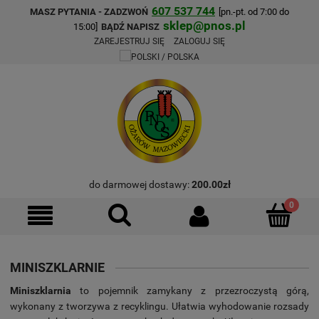
607 537 744
MASZ PYTANIA - ZADZWOŃ
[pn.-pt. od 7:00 do
sklep@pnos.pl
15:00]
BĄDŹ NAPISZ
ZAREJESTRUJ SIĘ
ZALOGUJ SIĘ
do darmowej dostawy:
200.00
zł
MINISZKLARNIE
Miniszklarnia
to pojemnik zamykany z przezroczystą górą,
wykonany z tworzywa z recyklingu. Ułatwia wyhodowanie rozsady