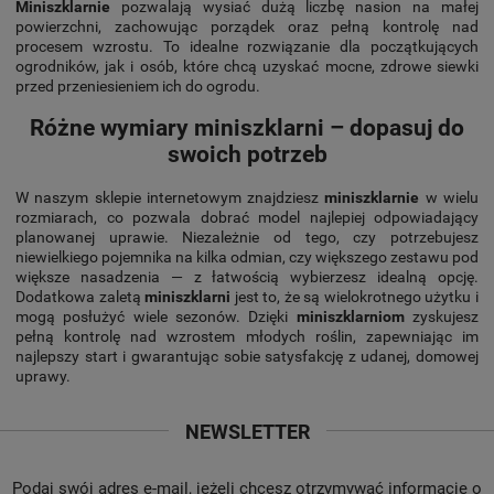
Miniszklarnie
pozwalają wysiać dużą liczbę nasion na małej
powierzchni, zachowując porządek oraz pełną kontrolę nad
procesem wzrostu. To idealne rozwiązanie dla początkujących
ogrodników, jak i osób, które chcą uzyskać mocne, zdrowe siewki
przed przeniesieniem ich do ogrodu.
Różne wymiary miniszklarni – dopasuj do
swoich potrzeb
W naszym sklepie internetowym znajdziesz
miniszklarnie
w wielu
rozmiarach, co pozwala dobrać model najlepiej odpowiadający
planowanej uprawie. Niezależnie od tego, czy potrzebujesz
niewielkiego pojemnika na kilka odmian, czy większego zestawu pod
większe nasadzenia — z łatwością wybierzesz idealną opcję.
Dodatkowa zaletą
miniszklarni
jest to, że są wielokrotnego użytku i
mogą posłużyć wiele sezonów. Dzięki
miniszklarniom
zyskujesz
pełną kontrolę nad wzrostem młodych roślin, zapewniając im
najlepszy start i gwarantując sobie satysfakcję z udanej, domowej
uprawy.
NEWSLETTER
Podaj swój adres e-mail, jeżeli chcesz otrzymywać informacje o