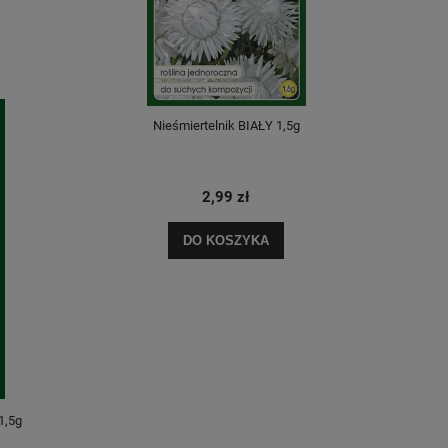
Nieśmiertelnik BIAŁY 1,5g
Nieśm
2,99 zł
DO KOSZYKA
1,5g