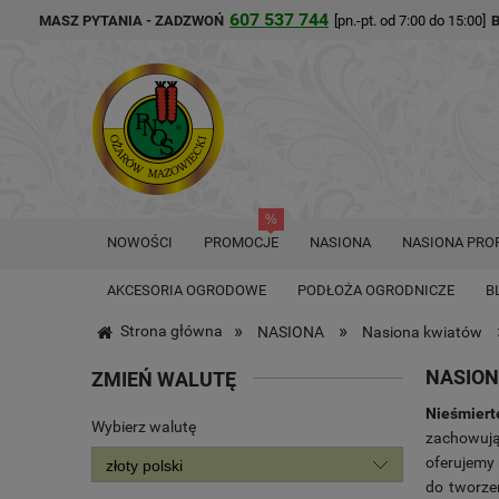
607 537 744
MASZ PYTANIA - ZADZWOŃ
[pn.-pt. od 7:00 do 15:00]
NOWOŚCI
PROMOCJE
NASIONA
NASIONA PRO
AKCESORIA OGRODOWE
PODŁOŻA OGRODNICZE
B
»
»
Strona główna
NASIONA
Nasiona kwiatów
NASION
ZMIEŃ WALUTĘ
Nieśmiert
Wybierz walutę
zachowują
oferujemy
do tworze