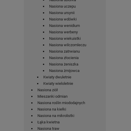
Nasiona uczepu
Nasiona ursynii
Nasiona wdówki
Nasiona wenidium
Nasiona werbeny
Nasiona wiekuistki
Nasiona wilczomleczu
Nasiona zatrwianu
Nasiona złocienia
Nasiona żeniszka
Nasiona żmijowca
Kwiaty dwuletnie
Kwiaty wieloletnie
Nasiona ziół
Mieszanki odmian
Nasiona roślin miododajnych
Nasiona na kiełki
Nasiona na mikrolistki
Łąka kwietna
Nasiona traw