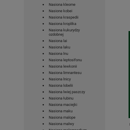
Nasiona kleome
Nasione kobei
Nasiona kraspedii
Nasiona kroplika
Nasiona kukurydzy
ozdobnej
Nasiona lai
Nasiona laku
Nasiona lnu
Nasiona leptosifonu
Nasiona lewkonii
Nasiona limnantesu
Nasiona lnicy
Nasiona lobelii
Nasiona lwiej paszczy
Nasiona łubinu
Nasiona maciejki
Nasiona maku
Nasiona malope
Nasiona malwy