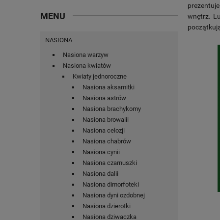
prezentuje
MENU
wnętrz. Lu
początkuj
NASIONA
Nasiona warzyw
Nasiona kwiatów
Kwiaty jednoroczne
Nasiona aksamitki
Nasiona astrów
Nasiona brachykomy
Nasiona browalii
Nasiona celozji
Nasiona chabrów
Nasiona cynii
Nasiona czarnuszki
Nasiona dalii
Nasiona dimorfoteki
Nasiona dyni ozdobnej
Nasiona dzierotki
Nasiona dziwaczka