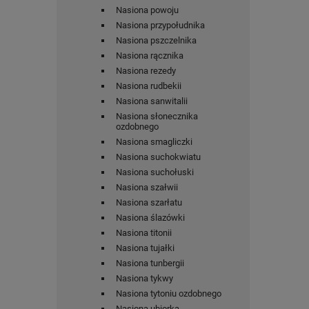
Nasiona powoju
Nasiona przypołudnika
Nasiona pszczelnika
Nasiona rącznika
Nasiona rezedy
Nasiona rudbekii
Nasiona sanwitalii
Nasiona słonecznika
ozdobnego
Nasiona smagliczki
Nasiona suchokwiatu
Nasiona suchołuski
Nasiona szałwii
Nasiona szarłatu
Nasiona ślazówki
Nasiona titonii
Nasiona tujałki
Nasiona tunbergii
Nasiona tykwy
Nasiona tytoniu ozdobnego
Nasiona ubiorka