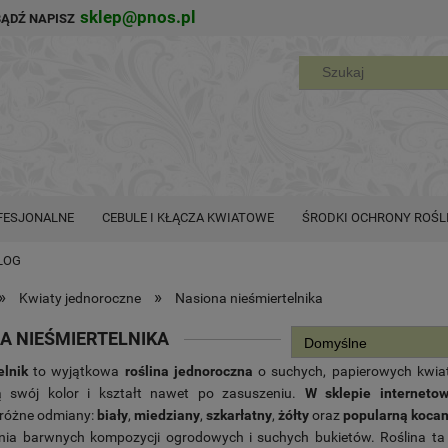
sklep@pnos.pl
BĄDŹ NAPISZ
FESJONALNE
CEBULE I KŁĄCZA KWIATOWE
ŚRODKI OCHRONY ROŚL
LOG
»
»
Kwiaty jednoroczne
Nasiona nieśmiertelnika
A NIEŚMIERTELNIKA
elnik
to wyjątkowa
roślina jednoroczna
o suchych, papierowych kwiat
 swój kolor i kształt nawet po zasuszeniu.
W sklepie internet
 różne odmiany:
biały
,
miedziany
,
szkarłatny
,
żółty
oraz
popularną koca
nia barwnych kompozycji ogrodowych i suchych bukietów. Roślina ta