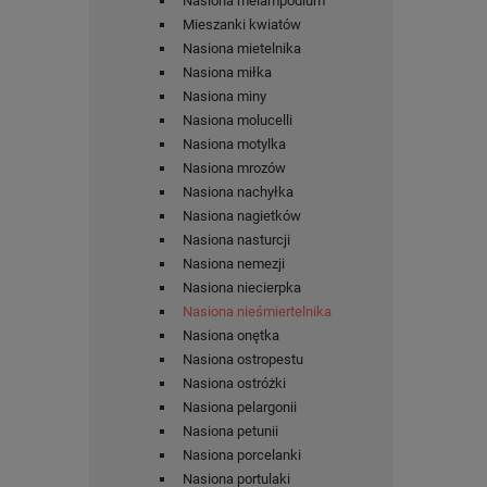
Nasiona melampodium
Mieszanki kwiatów
Nasiona mietelnika
Nasiona miłka
Nasiona miny
Nasiona molucelli
Nasiona motylka
Nasiona mrozów
Nasiona nachyłka
Nasiona nagietków
Nasiona nasturcji
Nasiona nemezji
Nasiona niecierpka
Nasiona nieśmiertelnika
Nasiona onętka
Nasiona ostropestu
Nasiona ostróżki
Nasiona pelargonii
Nasiona petunii
Nasiona porcelanki
Nasiona portulaki