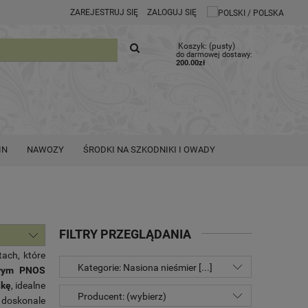
ZAREJESTRUJ SIĘ
ZALOGUJ SIĘ
Koszyk:
(pusty)
do darmowej dostawy:
200.00
zł
IN
NAWOZY
ŚRODKI NA SZKODNIKI I OWADY
FILTRY PRZEGLĄDANIA
ach, które
Kategorie: Nasiona nieśmier [...]
owym PNOS
nkę
, idealne
Producent: (wybierz)
 doskonale