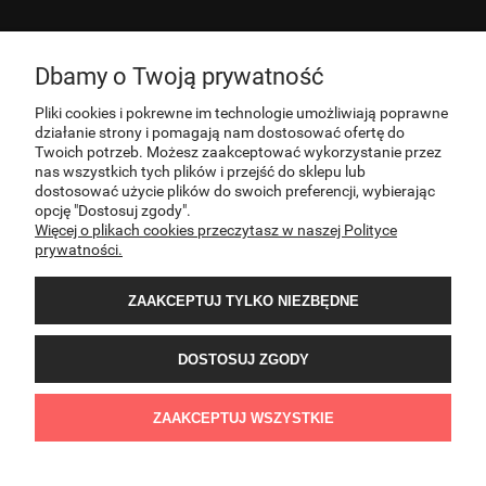
ZAMÓWIENIA
Dbamy o Twoją prywatność
INFORMACJE
Pliki cookies i pokrewne im technologie umożliwiają poprawne
działanie strony i pomagają nam dostosować ofertę do
Twoich potrzeb. Możesz zaakceptować wykorzystanie przez
nas wszystkich tych plików i przejść do sklepu lub
O NAS
dostosować użycie plików do swoich preferencji, wybierając
opcję "Dostosuj zgody".
Więcej o plikach cookies przeczytasz w naszej Polityce
KONTAKT
prywatności.
ZAAKCEPTUJ TYLKO NIEZBĘDNE
DOSTOSUJ ZGODY
Sklep internetowy PNOS | Ożarowska 40/42, 05-850 Ożarów Mazowiecki | E-mail:
ZAAKCEPTUJ WSZYSTKIE
sklep@pnos.pl | Telefon: 607 537 744 | NIP:8943052641 | REGON:022407374