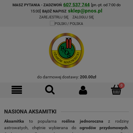
607 537 744
MASZ PYTANIA - ZADZWOŃ
[pn.-pt. od 7:00 do
sklep@pnos.pl
15:00]
BĄDŹ NAPISZ
ZAREJESTRUJ SIĘ
ZALOGUJ SIĘ
do darmowej dostawy:
200.00
zł
NASIONA AKSAMITKI
Aksamitka
to popularna
roślina jednoroczna
z rodziny
astrowatych, chętnie wybierana do
ogrodów przydomowych
.