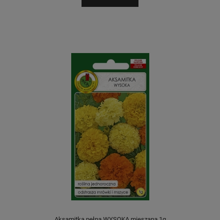
Aksamitka pełna WYSOKA mieszana 1g