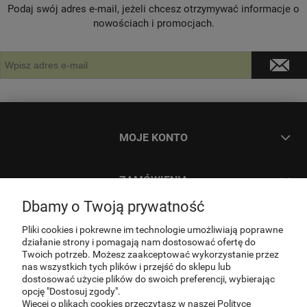
Podaj swój adres e-mail, jeżeli chcesz otrzymywać informacje o
nowościach i promocjach.
MOJE KONTO
ZAMÓWIENIA
Dbamy o Twoją prywatność
INFORMACJE
Pliki cookies i pokrewne im technologie umożliwiają poprawne
działanie strony i pomagają nam dostosować ofertę do
Twoich potrzeb. Możesz zaakceptować wykorzystanie przez
O NAS
nas wszystkich tych plików i przejść do sklepu lub
dostosować użycie plików do swoich preferencji, wybierając
opcję "Dostosuj zgody".
Więcej o plikach cookies przeczytasz w naszej Polityce