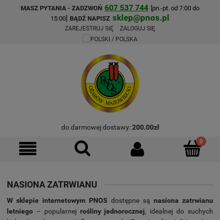
607 537 744
MASZ PYTANIA - ZADZWOŃ
[pn.-pt. od 7:00 do
sklep@pnos.pl
15:00]
BĄDŹ NAPISZ
ZAREJESTRUJ SIĘ
ZALOGUJ SIĘ
do darmowej dostawy:
200.00
zł
NASIONA ZATRWIANU
W sklepie internetowym PNOS
dostępne są
nasiona zatrwianu
letniego
– popularnej
rośliny jednorocznej
, idealnej do suchych