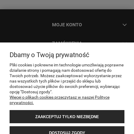
MOJE KONTO
ZAMÓWIENIA
Dbamy o Twoją prywatność
INFORMACJE
Pliki cookies i pokrewne im technologie umożliwiają poprawne
działanie strony i pomagają nam dostosować ofertę do
Twoich potrzeb. Możesz zaakceptować wykorzystanie przez
O NAS
nas wszystkich tych plików i przejść do sklepu lub
dostosować użycie plików do swoich preferencji, wybierając
opcję "Dostosuj zgody".
Więcej o plikach cookies przeczytasz w naszej Polityce
KONTAKT
prywatności.
ZAAKCEPTUJ TYLKO NIEZBĘDNE
DOSTOSUJ ZGODY