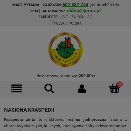
607 537 744
MASZ PYTANIA - ZADZWOŃ
[pn.-pt. od 7:00 do
sklep@pnos.pl
15:00]
BĄDŹ NAPISZ
ZAREJESTRUJ SIĘ
ZALOGUJ SIĘ
do darmowej dostawy:
200.00
zł
NASIONA KRASPEDII
Kraspedia żółta
to efektowna
roślina jednoroczna
, znana z
charakterystycznych, kulistych, intensywnie żółtych kwiatostanów.