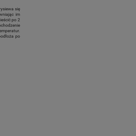
ysiewa się
wniając im
ieścić po 2
ochodzenie
emperatur.
podłoża po