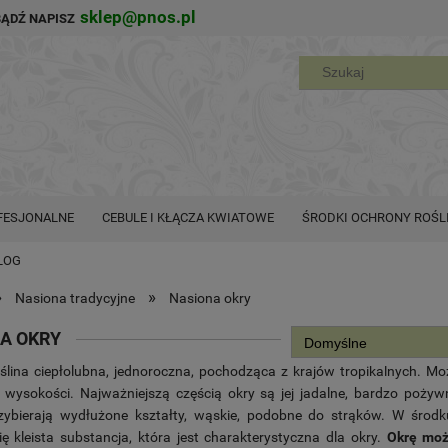
sklep@pnos.pl
BĄDŹ NAPISZ
FESJONALNE
CEBULE I KŁĄCZA KWIATOWE
ŚRODKI OCHRONY ROŚL
LOG
»
»
Nasiona tradycyjne
Nasiona okry
A OKRY
ślina ciepłolubna, jednoroczna, pochodząca z krajów tropikalnych. M
wysokości. Najważniejszą częścią okry są jej jadalne, bardzo pożyw
zybierają wydłużone kształty, wąskie, podobne do strąków. W śro
ię kleista substancja, która jest charakterystyczna dla okry.
Okrę moż