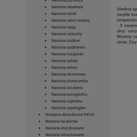
Nasiona pomidora
Nasiona rabarbaru
Idealnie s
Nasiona rukoli
zwykle ko
temperatur
Nasiona rukwi wodnej
- 3 nasio
Nasiona rzepy
okry narz
Nasiona rzeżuchy
Musimy za
Nasiona rzodkwi
zimie. Zwy
Nasiona rzodkiewki
Nasiona roszponki
Nasiona sałaty
Nasiona selera
Nasiona skorzonery
Nasiona słonecznika
Nasiona szczawiu
Nasiona szczypiorku
Nasiona szpinaku
Nasiona szparagów
Warzywa doniczkowe PATIO
Nasiona na taśmie
Nasiona otoczkowane
Nasiona inkrustowane