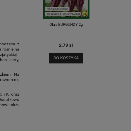
Okra BURGUNDY 2g
Okra
chodząca z
2,79 zł
a rośnie na
atyckiej i
DO KOSZYKA
os, curry,
szkiem. Na
trawom nie
C i K, oraz
. Dodatkowo
anowi także