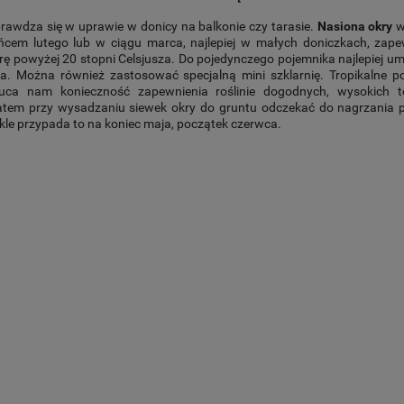
prawdza się w uprawie w donicy na balkonie czy tarasie.
Nasiona okry
w
ńcem lutego lub w ciągu marca, najlepiej w małych doniczkach, zape
ę powyżej 20 stopni Celsjusza. Do pojedynczego pojemnika najlepiej um
na. Można również zastosować specjalną mini szklarnię. Tropikalne p
uca nam konieczność zapewnienia roślinie dogodnych, wysokich t
tem przy wysadzaniu siewek okry do gruntu odczekać do nagrzania 
kle przypada to na koniec maja, początek czerwca.