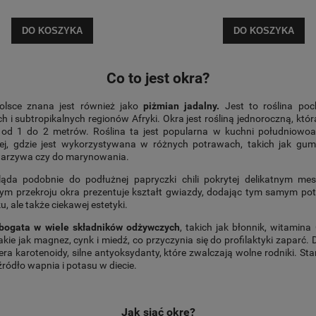
DO KOSZYKA
DO KOSZYKA
Co to jest okra?
lsce znana jest również jako
piżmian jadalny.
Jest to roślina po
ch i subtropikalnych regionów Afryki. Okra jest rośliną jednoroczną, któr
od 1 do 2 metrów. Roślina ta jest popularna w kuchni południowoazj
iej, gdzie jest wykorzystywana w różnych potrawach, takich jak gumb
arzywa czy do marynowania.
da podobnie do podłużnej papryczki chili pokrytej delikatnym me
ym przekroju okra prezentuje kształt gwiazdy, dodając tym samym po
u, ale także ciekawej estetyki.
 bogata w wiele składników odżywczych
, takich jak błonnik, witamina 
akie jak magnez, cynk i miedź
, co przyczynia się do profilaktyki zaparć
era karotenoidy, silne antyoksydanty, które zwalczają wolne rodniki. St
ródło wapnia i potasu w diecie.
Jak siać okrę?