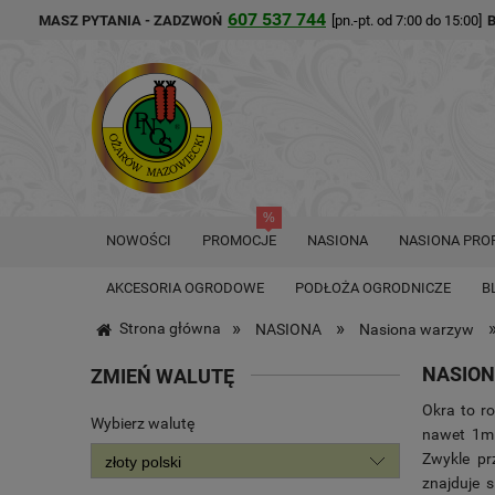
607 537 744
MASZ PYTANIA - ZADZWOŃ
[pn.-pt. od 7:00 do 15:00]
NOWOŚCI
PROMOCJE
NASIONA
NASIONA PRO
AKCESORIA OGRODOWE
PODŁOŻA OGRODNICZE
B
»
»
Strona główna
NASIONA
Nasiona warzyw
NASION
ZMIEŃ WALUTĘ
Okra to ro
Wybierz walutę
nawet 1m 
Zwykle pr
znajduje s