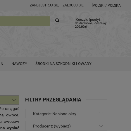
ZAREJESTRUJ SIĘ
ZALOGUJ SIĘ
Koszyk:
(pusty)
do darmowej dostawy:
200.00
zł
IN
NAWOZY
ŚRODKI NA SZKODNIKI I OWADY
FILTRY PRZEGLĄDANIA
oże osiągać
Kategorie: Nasiona okry
ne, owoce.
dku owoców
Producent: (wybierz)
na wysiać