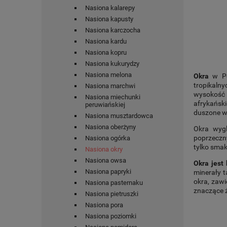
Nasiona kalarepy
Nasiona kapusty
Nasiona karczocha
Nasiona kardu
Nasiona kopru
Nasiona kukurydzy
Nasiona melona
Okra
w Po
tropikalny
Nasiona marchwi
wysokość 
Nasiona miechunki
afrykańsk
peruwiańskiej
duszone w
Nasiona musztardowca
Nasiona oberżyny
Okra
wyglą
poprzeczn
Nasiona ogórka
tylko smak
Nasiona okry
Nasiona owsa
Okra jest
Nasiona papryki
minerały t
okra, zawi
Nasiona pasternaku
znaczące ź
Nasiona pietruszki
Nasiona pora
Nasiona poziomki