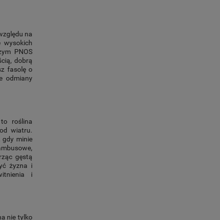
 względu na
e wysokich
iczym PNOS
ścią, dobrą
sz fasolę o
ne odmiany
o roślina
 od wiatru.
 gdy minie
ambusowe,
rząc gęstą
yć żyzna i
tnienia i
a nie tylko