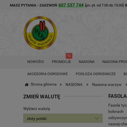
607 537 744
MASZ PYTANIA - ZADZWOŃ
[pn.-pt. od 7:00 do 15:00]
NOWOŚCI
PROMOCJE
NASIONA
NASIONA PRO
AKCESORIA OGRODOWE
PODŁOŻA OGRODNICZE
B
»
»
Strona główna
NASIONA
Nasiona warzyw
FASOLA
ZMIEŃ WALUTĘ
Fasola ty
Wybierz walutę
kolorach
odżywczy
naszej of