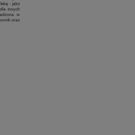
ebę - jako
dla innych
sadzona w
łonnik oraz