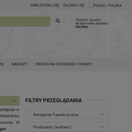
ZAREJESTRUJ SIĘ
ZALOGUJ SIĘ
Koszyk:
(pusty)
do darmowej dostawy:
200.00
zł
IN
NAWOZY
ŚRODKI NA SZKODNIKI I OWADY
FILTRY PRZEGLĄDANIA
ystępuje w
Kategorie: Fasola tyczna
kładników
owania. W
Producent: (wybierz)
gin
.