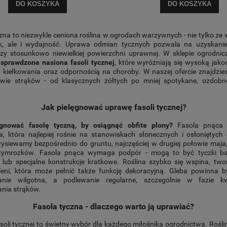
DO KOSZYKA
DO KOSZYKA
zna to niezwykle ceniona roślina w ogrodach warzywnych - nie tylko ze
, ale i wydajność. Uprawa odmian tycznych pozwala na uzyskani
zy stosunkowo niewielkiej powierzchni uprawnej. W sklepie ogrodn
y
sprawdzone nasiona fasoli tycznej
, które wyróżniają się wysoką jako
 kiełkowania oraz odpornością na choroby. W naszej ofercie znajdzie
rwie strąków - od klasycznych żółtych po mniej spotykane, ozdob
Jak pielęgnować uprawę fasoli tycznej?
gnować fasolę tyczną, by osiągnąć obfite plony?
Fasola pnąca t
a, która najlepiej rośnie na stanowiskach słonecznych i osłoniętych
ysiewamy bezpośrednio do gruntu, najczęściej w drugiej połowie maja,
rzymrozków. Fasola pnąca wymaga podpór - mogą to być tyczki b
 lub specjalne konstrukcje kratkowe. Roślina szybko się wspina, two
eleni, która może pełnić także funkcję dekoracyjną. Gleba powinna b
anie wilgotna, a podlewanie regularne, szczególnie w fazie kwi
nia strąków.
Fasola tyczna - dlaczego warto ją uprawiać?
oli tycznej to świetny wybór dla każdego miłośnika ogrodnictwa. Roślin