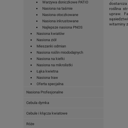
Warzywa doniczkowe PATIO
dostarcza
Nasiona na taśmie
roślina s
upraw. F
Nasiona otoczkowane
sąsiedztwi
Nasiona inkrustowane
witaminy z
Najlepsze nasiona PNOS
Nasiona kwiatów
Nasiona ziół
Mieszanki odmian
Nasiona roślin miododajnych
Nasiona na kiełki
Nasiona na mikrolistki
Łąka kwietna
Nasiona traw
Oferta specjalna
Nasiona Profesjonalne
Cebula dymka
Cebule i kłącza kwiatowe
Róże