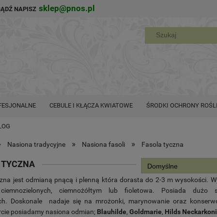
sklep@pnos.pl
BĄDŹ NAPISZ
FESJONALNE
CEBULE I KŁĄCZA KWIATOWE
ŚRODKI OCHRONY ROŚL
LOG
»
»
»
Nasiona tradycyjne
Nasiona fasoli
Fasola tyczna
 TYCZNA
czna jest odmianą pnącą i plenną która dorasta do 2-3 m wysokości. W
 ciemnozielonych, ciemnożółtym lub fioletowa. Posiada dużo s
ch. Doskonale nadaje się na mrożonki, marynowanie oraz konserw
ercie posiadamy nasiona odmian;
Blauhilde
,
Goldmarie
,
Hilds
Neckarkoni