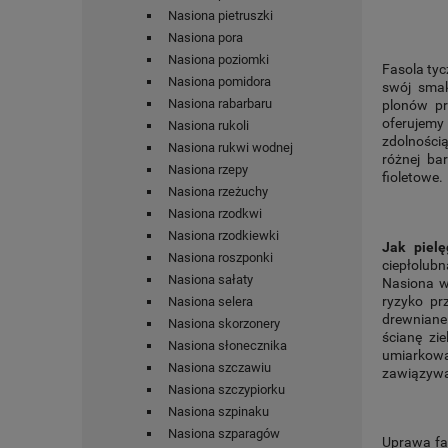
Nasiona pietruszki
Nasiona pora
Nasiona poziomki
Fasola tyc
Nasiona pomidora
swój smak
Nasiona rabarbaru
plonów pr
oferujem
Nasiona rukoli
zdolnością
Nasiona rukwi wodnej
różnej ba
Nasiona rzepy
fioletowe.
Nasiona rzeżuchy
Nasiona rzodkwi
Nasiona rzodkiewki
Jak pielę
Nasiona roszponki
ciepłolubn
Nasiona sałaty
Nasiona w
ryzyko p
Nasiona selera
drewniane
Nasiona skorzonery
ścianę zi
Nasiona słonecznika
umiarkow
Nasiona szczawiu
zawiązywa
Nasiona szczypiorku
Nasiona szpinaku
Nasiona szparagów
Uprawa fas