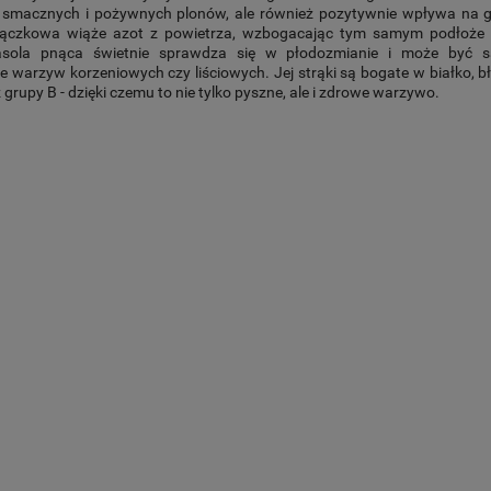
 smacznych i pożywnych plonów, ale również pozytywnie wpływa na gl
trączkowa wiąże azot z powietrza, wzbogacając tym samym podłoże 
asola pnąca świetnie sprawdza się w płodozmianie i może być 
e warzyw korzeniowych czy liściowych. Jej strąki są bogate w białko, b
 grupy B - dzięki czemu to nie tylko pyszne, ale i zdrowe warzywo.