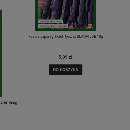
Fasola szparag. fiolet. tyczna BLAUHILDE 10g
Fasola szpar
5,09 zł
DO KOSZYKA
MARIE 500g