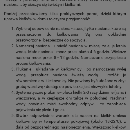
nasiona, aby cieszyć się świeżymi kiełkami.
Poniżej przedstawiamy kilka praktycznych porad, dzięki którym
uprawa kiełków w domu to czysta przyjemność:
Wybieraj odpowiednie nasiona - stosuj tylko nasiona, które są
przeznaczone do kiełkowania. Są ona dokładnie
przetworzone i bezpieczne do spożycia.
Namaczaj nasiona
- umieść nasiona w misce, zalej je letnia
wodą. Małe nasiona - mocz przez około 4-6 godzin. Większe
nasiona mocz przez 8 - 12 godzin. Namaczanie przyspiesza
proces kiełkowania.
Płukanie i układanie w kiełkownicy - po namoczeniu wylej
wodę, przepłucz nasiona świeżą wodą i rozłóż je
równomiernie w kiełkownicy. Nie powinny być ułożone w zbyt
grubą warstwę - dostęp do powietrza jest niezwykle istotny.
Systematyczne płukanie - płucz kiełki 2-3 razy dziennie (rano i
wieczorem, a w cieplejsze dni także w południe). Nadmiar
wody powinien mieć swobodny odpływ - to zapobiega
pojawieniu się pleśni i gniciu.
Stwórz odpowiednie warunki dla nasion na kiełki- umieść
kiełkownicę w temperaturze pokojowej (około 18-22°C), z
dala od bezpośredniego nasłonecznienia. Większość kiełków