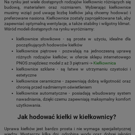
Na rynku jest wiele dostępnych rodzajów kiełkownic różniących się
budową, materiałem oraz rozmiarem. Wybierając kiełkownice
musimy wziąć pod uwagę liczbę kiełków jaką chcemy hodować i
preferowane nasiona. Kiełkownice zostały zaprojektowane tak, aby
zapewniać optymalną wentylacje, a także stabilny i wilgotny klimat.
Wśród modeli dostępnych na rynku wyróżniamy:
kiełkownice słowikowe - są proste w użyciu, idealne dla
początkujących hodowców kiełków
kiełkownice piętrowe - pozwalają na jednoczesną uprawę
różnych rodzajów kiełków; w ofercie sklepu internetowego
PNOS znajdziesz model z aż 3 piętrami ->
Kiełkownica
kiełkownice szklane - są łatwe w utrzymaniu czystości i
estetyczne
kiełkownice ceramiczne - zapewniają dobrą wilgotność oraz
chronią przed nadmiernym oświetleniem
kiełkownice automatyczne - posiadają wbudowany system
nawadniania, dzięki czemu zapewniają maksymalny komfort
użytkowania.
Jak hodować kiełki w kiełkownicy?
Uprawa kiełków jest bardzo prosta i nie wymaga specjalistycznej
wiedzy. Wystarczy kilka dni, odrobina wody oraz dobrej jakości