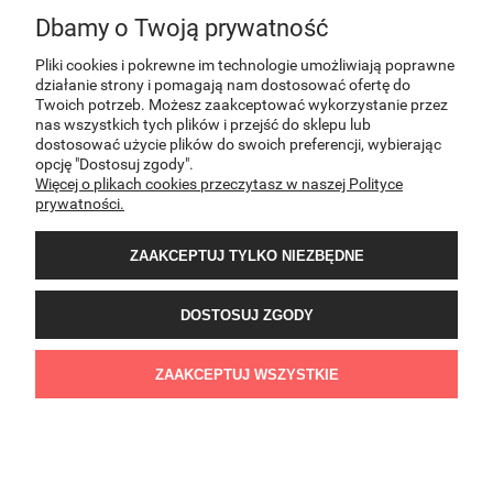
Dbamy o Twoją prywatność
INFORMACJE
Pliki cookies i pokrewne im technologie umożliwiają poprawne
działanie strony i pomagają nam dostosować ofertę do
Twoich potrzeb. Możesz zaakceptować wykorzystanie przez
nas wszystkich tych plików i przejść do sklepu lub
O NAS
dostosować użycie plików do swoich preferencji, wybierając
opcję "Dostosuj zgody".
Więcej o plikach cookies przeczytasz w naszej Polityce
KONTAKT
prywatności.
ZAAKCEPTUJ TYLKO NIEZBĘDNE
DOSTOSUJ ZGODY
Sklep internetowy PNOS | Ożarowska 40/42, 05-850 Ożarów Mazowiecki | E-mail:
ZAAKCEPTUJ WSZYSTKIE
sklep@pnos.pl | Telefon: 607 537 744 | NIP:8943052641 | REGON:022407374
POKAŻ PEŁNĄ WERSJĘ STRONY
Sklep internetowy Shoper Premium