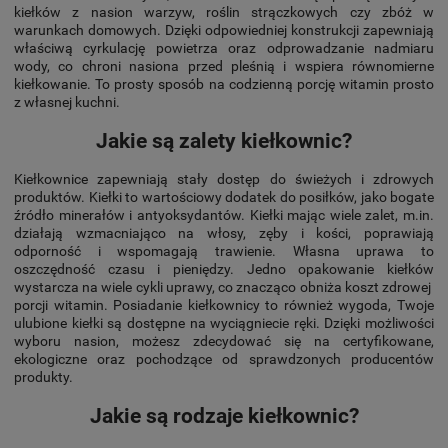
kiełków z nasion warzyw, roślin strączkowych czy zbóż w
warunkach domowych. Dzięki odpowiedniej konstrukcji zapewniają
właściwą cyrkulację powietrza oraz odprowadzanie nadmiaru
wody, co chroni nasiona przed pleśnią i wspiera równomierne
kiełkowanie. To prosty sposób na codzienną porcję witamin prosto
z własnej kuchni.
Jakie są zalety kiełkownic?
Kiełkownice zapewniają stały dostęp do świeżych i zdrowych
produktów. Kiełki to wartościowy dodatek do posiłków, jako bogate
źródło minerałów i antyoksydantów. Kiełki mając wiele zalet, m.in.
działają wzmacniająco na włosy, zęby i kości, poprawiają
odporność i wspomagają trawienie. Własna uprawa to
oszczędność czasu i pieniędzy. Jedno opakowanie kiełków
wystarcza na wiele cykli uprawy, co znacząco obniża koszt zdrowej
porcji witamin. Posiadanie kiełkownicy to również wygoda, Twoje
ulubione kiełki są dostępne na wyciągniecie ręki. Dzięki możliwości
wyboru nasion, możesz zdecydować się na certyfikowane,
ekologiczne oraz pochodzące od sprawdzonych producentów
produkty.
Jakie są rodzaje kiełkownic?