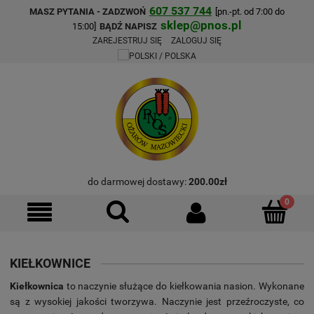
607 537 744
MASZ PYTANIA - ZADZWOŃ
[pn.-pt. od 7:00 do
sklep@pnos.pl
15:00]
BĄDŹ NAPISZ
ZAREJESTRUJ SIĘ
ZALOGUJ SIĘ
do darmowej dostawy:
200.00
zł
KIEŁKOWNICE
Kiełkownica
to naczynie służące do kiełkowania nasion. Wykonane
są z wysokiej jakości tworzywa. Naczynie jest przeźroczyste, co