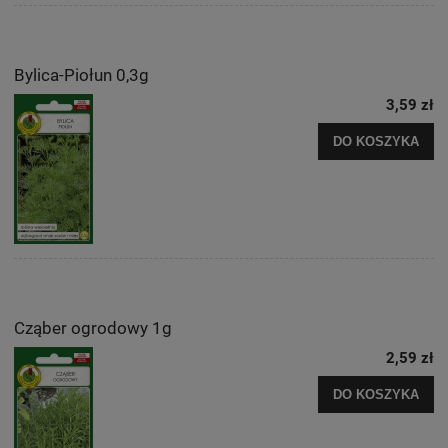
Bylica-Piołun 0,3g
3,59 zł
DO KOSZYKA
Cząber ogrodowy 1g
2,59 zł
DO KOSZYKA