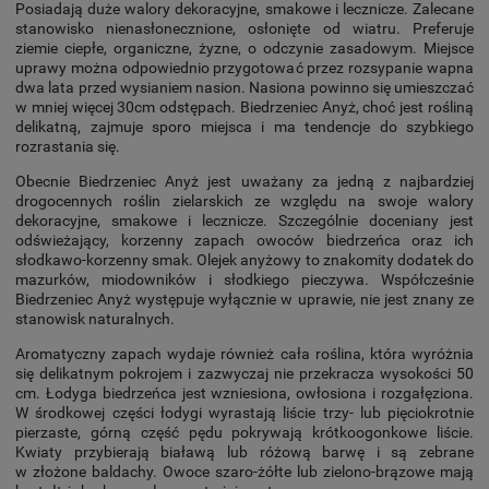
Posiadają duże walory dekoracyjne, smakowe i lecznicze. Zalecane
stanowisko nienasłonecznione, osłonięte od wiatru. Preferuje
ziemie ciepłe, organiczne, żyzne, o odczynie zasadowym. Miejsce
uprawy można odpowiednio przygotować przez rozsypanie wapna
dwa lata przed wysianiem nasion. Nasiona powinno się umieszczać
w mniej więcej 30cm odstępach. Biedrzeniec Anyż, choć jest rośliną
delikatną, zajmuje sporo miejsca i ma tendencje do szybkiego
rozrastania się.
Obecnie Biedrzeniec Anyż jest uważany za jedną z najbardziej
drogocennych roślin zielarskich ze względu na swoje walory
dekoracyjne, smakowe i lecznicze. Szczególnie doceniany jest
odświeżający, korzenny zapach owoców biedrzeńca oraz ich
słodkawo-korzenny smak. Olejek anyżowy to znakomity dodatek do
mazurków, miodowników i słodkiego pieczywa. Współcześnie
Biedrzeniec Anyż występuje wyłącznie w uprawie, nie jest znany ze
stanowisk naturalnych.
Aromatyczny zapach wydaje również cała roślina, która wyróżnia
się delikatnym pokrojem i zazwyczaj nie przekracza wysokości 50
cm. Łodyga biedrzeńca jest wzniesiona, owłosiona i rozgałęziona.
W środkowej części łodygi wyrastają liście trzy- lub pięciokrotnie
pierzaste, górną część pędu pokrywają krótkoogonkowe liście.
Kwiaty przybierają białawą lub różową barwę i są zebrane
w złożone baldachy. Owoce szaro-żółte lub zielono-brązowe mają