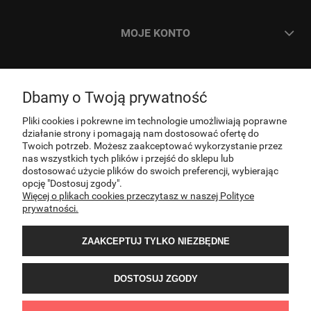
MOJE KONTO
ZAMÓWIENIA
Dbamy o Twoją prywatność
INFORMACJE
Pliki cookies i pokrewne im technologie umożliwiają poprawne
działanie strony i pomagają nam dostosować ofertę do
Twoich potrzeb. Możesz zaakceptować wykorzystanie przez
nas wszystkich tych plików i przejść do sklepu lub
O NAS
dostosować użycie plików do swoich preferencji, wybierając
opcję "Dostosuj zgody".
Więcej o plikach cookies przeczytasz w naszej Polityce
KONTAKT
prywatności.
ZAAKCEPTUJ TYLKO NIEZBĘDNE
DOSTOSUJ ZGODY
Sklep internetowy PNOS | Ożarowska 40/42, 05-850 Ożarów Mazowiecki | E-mail: