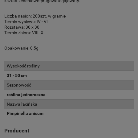
kształt żeberkowo-pługowato-jajowaty.
Liczba nasion: 200szt. w gramie
Termin wysiewu: IV - VI
Rozstawa: 30 x 30
Termin zbioru: VIII- X
Opakowanie: 0,5g
Wysokość rośliny
31 - 50 cm
Sezonowość
roślina jednoroczna
Nazwa łacińska
Pimpinella anisum
Producent