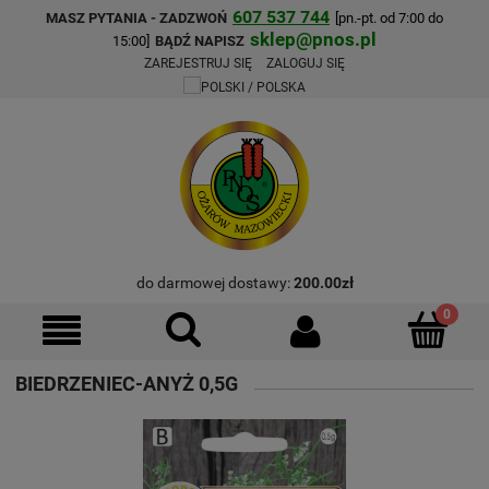
607 537 744
MASZ PYTANIA - ZADZWOŃ
[pn.-pt. od 7:00 do
sklep@pnos.pl
15:00]
BĄDŹ NAPISZ
ZAREJESTRUJ SIĘ
ZALOGUJ SIĘ
do darmowej dostawy:
200.00
zł
BIEDRZENIEC-ANYŻ 0,5G