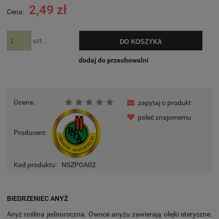
2,49 zł
Cena:
szt.
DO KOSZYKA
dodaj do przechowalni
Ocena:
zapytaj o produkt
poleć znajomemu
Producent:
Kod produktu:
NSZPOA02
BIEDRZENIEC ANYŻ
Anyż roślina jednoroczna. Owoce anyżu zawierają olejki eteryczne.