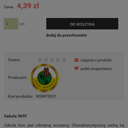
4,39 zł
Cena:
szt.
DO KOSZYKA
dodaj do przechowalni
Ocena:
zapytaj o produkt
poleć znajomemu
Producent:
Kod produktu:
NSWP3037
Cebula 'AVIV'
Cebula Aviv jest odmianą wczesną. Charakterystyczną cechą tej