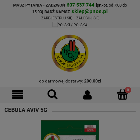
607 537 744
MASZ PYTANIA - ZADZWOŃ
[pn.-pt. od 7:00 do
sklep@pnos.pl
15:00]
BĄDŹ NAPISZ
ZAREJESTRUJ SIĘ
ZALOGUJ SIĘ
do darmowej dostawy:
200.00
zł
CEBULA AVIV 5G