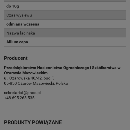
do 10g
Czas wysiewu
odmiana wczesna
Nazwa łacińska
Allium cepa
Producent
Przedsiębiorstwo Nasiennictwa Ogrodniczego i Szkółkarstwa w
Ożarowie Mazowieckim
ul. Ożarowska 40/42, bud F.
05-850 Ożarów Mazowiecki, Polska
sekretariat@pnos.pl
+48 695 263 535
PRODUKTY POWIĄZANE