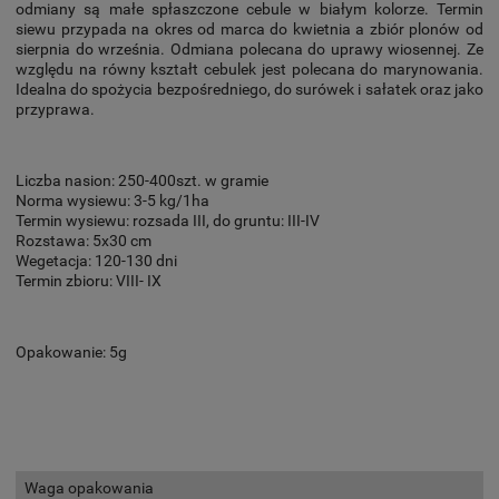
odmiany są małe spłaszczone cebule w białym kolorze. Termin
siewu przypada na okres od marca do kwietnia a zbiór plonów od
sierpnia do września. Odmiana polecana do uprawy wiosennej. Ze
względu na równy kształt cebulek jest polecana do marynowania.
Idealna do spożycia bezpośredniego, do surówek i sałatek oraz jako
przyprawa.
Liczba nasion: 250-400szt. w gramie
Norma wysiewu: 3-5 kg/1ha
Termin wysiewu: rozsada III, do gruntu: III-IV
Rozstawa: 5x30 cm
Wegetacja: 120-130 dni
Termin zbioru: VIII- IX
Opakowanie: 5g
Waga opakowania