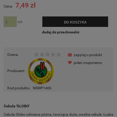
7,49 zł
Cena:
szt.
DO KOSZYKA
dodaj do przechowalni
Ocena:
zapytaj o produkt
poleć znajomemu
Producent:
Kod produktu:
NSWP1466
Cebula 'GLOBO'
Cebula Globo odmiana późna, tworząca duże, owalne cebule. Łuska