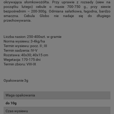
okrywająca słomkowożółta. Przy uprawie z rozsady (siew na
początku lutego) cebule o masie 700-750 g., przy siewie
bezpośrednim – 200-300g. Odmiana sałatkowa, łagodna, bardzo
smaczna. Cebula Globo nie nadaje się do długiego
przechowywania.
Liczba nasion: 250-400szt. w gramie
Norma wysiewu: 3-4kg/ha
Termin wysiewu: pocz. II ; III
Termin sadzenia: IV-V
Rozstawa: 40x30; 40x15 cm
Wegetacja: 170-175 dni
Termin zbioru: VIII-IX
Opakowanie 3g
Waga opakowania
do 10g
Czas wysiewu