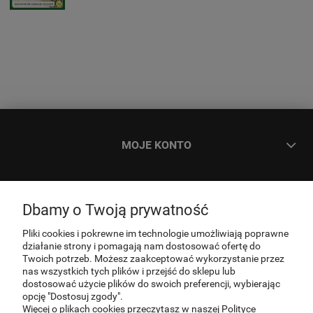
MOJE KONTO
ZAMÓWIENIA
Dbamy o Twoją prywatność
INFORMACJE
Pliki cookies i pokrewne im technologie umożliwiają poprawne
działanie strony i pomagają nam dostosować ofertę do
Twoich potrzeb. Możesz zaakceptować wykorzystanie przez
nas wszystkich tych plików i przejść do sklepu lub
O NAS
dostosować użycie plików do swoich preferencji, wybierając
opcję "Dostosuj zgody".
Więcej o plikach cookies przeczytasz w naszej Polityce