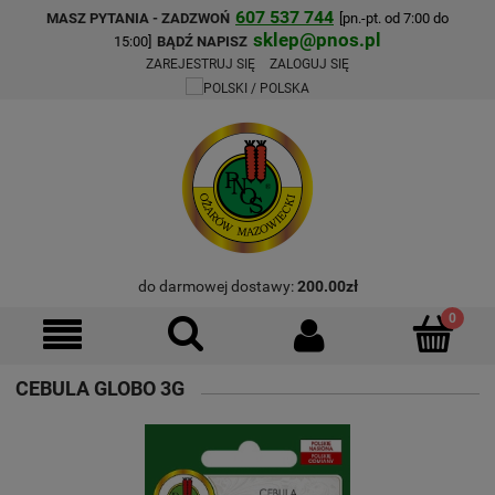
607 537 744
MASZ PYTANIA - ZADZWOŃ
[pn.-pt. od 7:00 do
sklep@pnos.pl
15:00]
BĄDŹ NAPISZ
ZAREJESTRUJ SIĘ
ZALOGUJ SIĘ
do darmowej dostawy:
200.00
zł
CEBULA GLOBO 3G