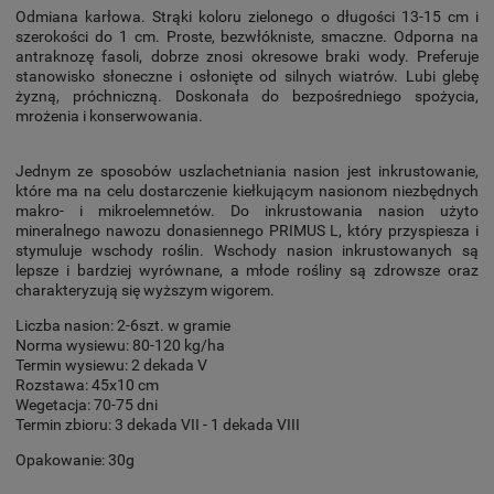
Odmiana karłowa. Strąki koloru zielonego o długości 13-15 cm i
szerokości do 1 cm. Proste, bezwłókniste, smaczne. Odporna na
antraknozę fasoli, dobrze znosi okresowe braki wody. Preferuje
stanowisko słoneczne i osłonięte od silnych wiatrów. Lubi glebę
żyzną, próchniczną. Doskonała do bezpośredniego spożycia,
mrożenia i konserwowania.
Jednym ze sposobów uszlachetniania nasion jest inkrustowanie,
które ma na celu dostarczenie kiełkującym nasionom niezbędnych
makro- i mikroelemnetów. Do inkrustowania nasion użyto
mineralnego nawozu donasiennego PRIMUS L, który przyspiesza i
stymuluje wschody roślin. Wschody nasion inkrustowanych są
lepsze i bardziej wyrównane, a młode rośliny są zdrowsze oraz
charakteryzują się wyższym wigorem.
Liczba nasion: 2-6szt. w gramie
Norma wysiewu: 80-120 kg/ha
Termin wysiewu: 2 dekada V
Rozstawa: 45x10 cm
Wegetacja: 70-75 dni
Termin zbioru: 3 dekada VII - 1 dekada VIII
Opakowanie: 30g