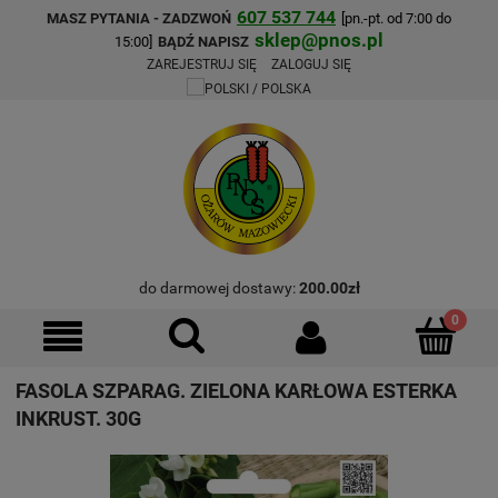
607 537 744
MASZ PYTANIA - ZADZWOŃ
[pn.-pt. od 7:00 do
sklep@pnos.pl
15:00]
BĄDŹ NAPISZ
ZAREJESTRUJ SIĘ
ZALOGUJ SIĘ
do darmowej dostawy:
200.00
zł
FASOLA SZPARAG. ZIELONA KARŁOWA ESTERKA
INKRUST. 30G