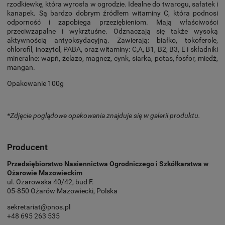
rzodkiewkę, która wyrosła w ogrodzie. Idealne do twarogu, sałatek i
kanapek. Są bardzo dobrym źródłem witaminy C, która podnosi
odporność i zapobiega przeziębieniom. Mają właściwości
przeciwzapalne i wykrztuśne. Odznaczają się także wysoką
aktywnością antyoksydacyjną. Zawierają: białko, tokoferole,
chlorofil, inozytol, PABA, oraz witaminy: C,A, B1, B2, B3, E i składniki
mineralne: wapń, żelazo, magnez, cynk, siarka, potas, fosfor, miedź,
mangan.
Opakowanie 100g
*Zdjęcie poglądowe opakowania znajduje się w galerii produktu.
Producent
Przedsiębiorstwo Nasiennictwa Ogrodniczego i Szkółkarstwa w
Ożarowie Mazowieckim
ul. Ożarowska 40/42, bud F.
05-850 Ożarów Mazowiecki, Polska
sekretariat@pnos.pl
+48 695 263 535