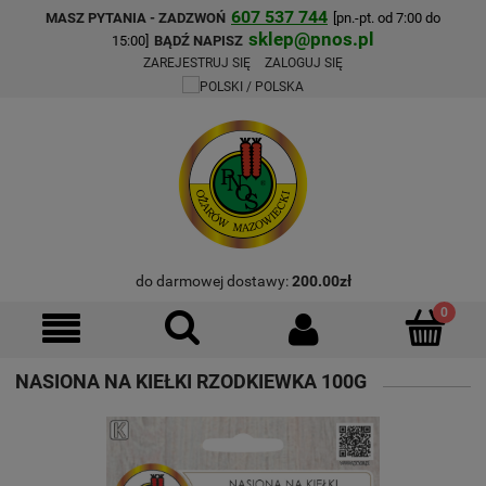
607 537 744
MASZ PYTANIA - ZADZWOŃ
[pn.-pt. od 7:00 do
sklep@pnos.pl
15:00]
BĄDŹ NAPISZ
ZAREJESTRUJ SIĘ
ZALOGUJ SIĘ
do darmowej dostawy:
200.00
zł
NASIONA NA KIEŁKI RZODKIEWKA 100G