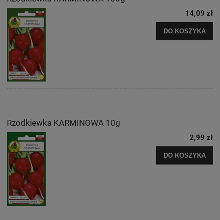
14,09 zł
DO KOSZYKA
Rzodkiewka KARMINOWA 10g
2,99 zł
DO KOSZYKA