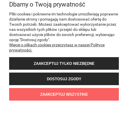
Rzodkiewka MILA 10g
Dbamy o Twoją prywatność
2,99 zł
Pliki cookies i pokrewne im technologie umożliwiają poprawne
działanie strony i pomagają nam dostosować ofertę do
POWIADOM O
Twoich potrzeb. Możesz zaakceptować wykorzystanie przez
DOSTĘPNOŚCI
nas wszystkich tych plików i przejść do sklepu lub
dostosować użycie plików do swoich preferencji, wybierając
opcję "Dostosuj zgody".
Więcej o plikach cookies przeczytasz w naszej Polityce
prywatności.
ZAAKCEPTUJ TYLKO NIEZBĘDNE
Rzodkiewka MILA 500g
DOSTOSUJ ZGODY
51,49 zł
DO KOSZYKA
ZAAKCEPTUJ WSZYSTKIE