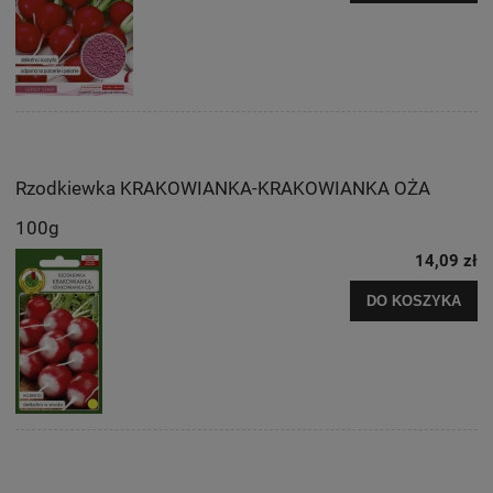
Rzodkiewka KRAKOWIANKA-KRAKOWIANKA OŻA
100g
14,09 zł
DO KOSZYKA