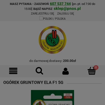
607 537 744
MASZ PYTANIA - ZADZWOŃ
[pn.-pt. od 7:00 do
sklep@pnos.pl
15:00]
BĄDŹ NAPISZ
ZAREJESTRUJ SIĘ
ZALOGUJ SIĘ
do darmowej dostawy:
200.00
zł
OGÓREK GRUNTOWY ELA F1 5G