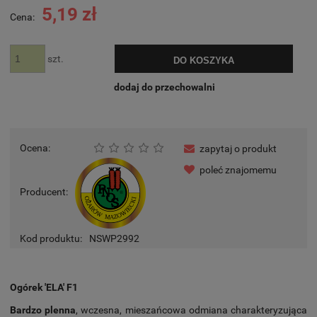
5,19 zł
Cena:
szt.
DO KOSZYKA
dodaj do przechowalni
Ocena:
zapytaj o produkt
poleć znajomemu
Producent:
Kod produktu:
NSWP2992
Ogórek 'ELA' F1
Bardzo plenna
, wczesna, mieszańcowa odmiana charakteryzująca