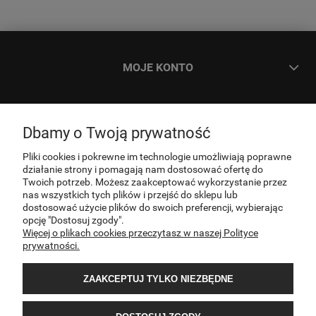
MOJE KONTO
ZAMÓWIENIA
Dbamy o Twoją prywatność
INFORMACJE
Pliki cookies i pokrewne im technologie umożliwiają poprawne
działanie strony i pomagają nam dostosować ofertę do
Twoich potrzeb. Możesz zaakceptować wykorzystanie przez
nas wszystkich tych plików i przejść do sklepu lub
O NAS
dostosować użycie plików do swoich preferencji, wybierając
opcję "Dostosuj zgody".
Więcej o plikach cookies przeczytasz w naszej Polityce
KONTAKT
prywatności.
ZAAKCEPTUJ TYLKO NIEZBĘDNE