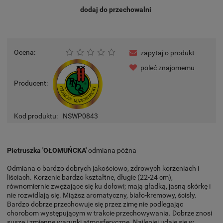
dodaj do przechowalni
Ocena:
zapytaj o produkt
poleć znajomemu
Producent:
Kod produktu:
NSWP0843
Pietruszka 'OŁOMUŃCKA'
odmiana późna
Odmiana o bardzo dobrych jakościowo, zdrowych korzeniach i
liściach. Korzenie bardzo kształtne, długie (22-24 cm),
równomiernie zwężające się ku dołowi; mają gładką, jasną skórkę i
nie rozwidlają się. Miąższ aromatyczny, biało-kremowy, ścisły.
Bardzo dobrze przechowuje się przez zimę nie podlegając
chorobom występującym w trakcie przechowywania. Dobrze znosi
suszę i zmienne warunki atmosferyczne. Najlepiej udaje się w