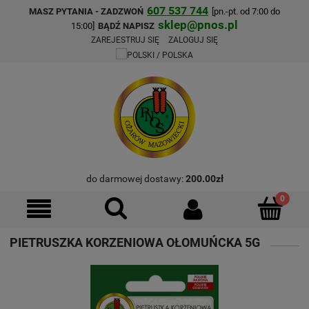
607 537 744
MASZ PYTANIA - ZADZWOŃ
[pn.-pt. od 7:00 do
sklep@pnos.pl
15:00]
BĄDŹ NAPISZ
ZAREJESTRUJ SIĘ
ZALOGUJ SIĘ
do darmowej dostawy:
200.00
zł
PIETRUSZKA KORZENIOWA OŁOMUŃCKA 5G