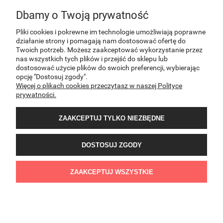
Dbamy o Twoją prywatność
INFORMACJE
Pliki cookies i pokrewne im technologie umożliwiają poprawne
działanie strony i pomagają nam dostosować ofertę do
Twoich potrzeb. Możesz zaakceptować wykorzystanie przez
nas wszystkich tych plików i przejść do sklepu lub
O NAS
dostosować użycie plików do swoich preferencji, wybierając
opcję "Dostosuj zgody".
Więcej o plikach cookies przeczytasz w naszej Polityce
KONTAKT
prywatności.
ZAAKCEPTUJ TYLKO NIEZBĘDNE
DOSTOSUJ ZGODY
Sklep internetowy PNOS | Ożarowska 40/42, 05-850 Ożarów Mazowiecki | E-mail:
ZAAKCEPTUJ WSZYSTKIE
sklep@pnos.pl | Telefon: 607 537 744 | NIP:8943052641 | REGON:022407374
POKAŻ PEŁNĄ WERSJĘ STRONY