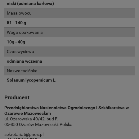
niski (odmiana karłowa)
Masa owocu
51 - 140 g
Waga opakowania
10g - 40g
Czas wysiewu
odmiana wczesna
Nazwa łacińska
Solanum lycopersicum L.
Producent
Przedsiębiorstwo Nasiennictwa Ogrodniczego i Szkółkarstwa w
Ożarowie Mazowieckim
ul. Ożarowska 40/42, bud F.
05-850 Ożarów Mazowiecki, Polska
sekretariat@pnos.pl