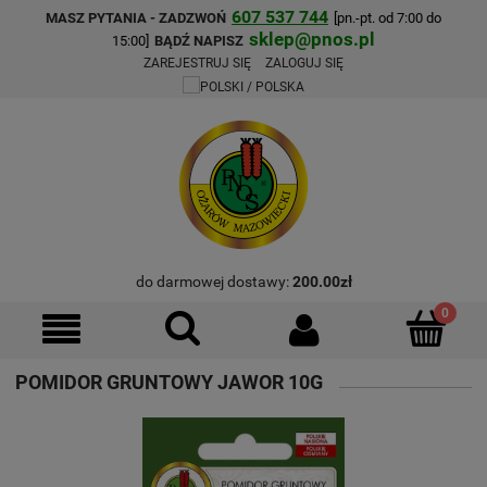
607 537 744
MASZ PYTANIA - ZADZWOŃ
[pn.-pt. od 7:00 do
sklep@pnos.pl
15:00]
BĄDŹ NAPISZ
ZAREJESTRUJ SIĘ
ZALOGUJ SIĘ
do darmowej dostawy:
200.00
zł
POMIDOR GRUNTOWY JAWOR 10G