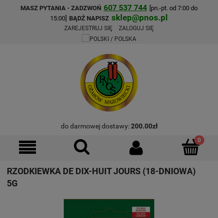
607 537 744
MASZ PYTANIA - ZADZWOŃ
[pn.-pt. od 7:00 do
sklep@pnos.pl
15:00]
BĄDŹ NAPISZ
ZAREJESTRUJ SIĘ
ZALOGUJ SIĘ
do darmowej dostawy:
200.00
zł
RZODKIEWKA DE DIX-HUIT JOURS (18-DNIOWA)
5G