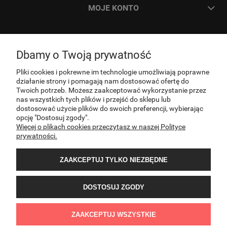
MOJE KONTO
ZAMÓWIENIA
Dbamy o Twoją prywatność
INFORMACJE
Pliki cookies i pokrewne im technologie umożliwiają poprawne
działanie strony i pomagają nam dostosować ofertę do
Twoich potrzeb. Możesz zaakceptować wykorzystanie przez
nas wszystkich tych plików i przejść do sklepu lub
O NAS
dostosować użycie plików do swoich preferencji, wybierając
opcję "Dostosuj zgody".
Więcej o plikach cookies przeczytasz w naszej Polityce
KONTAKT
prywatności.
ZAAKCEPTUJ TYLKO NIEZBĘDNE
DOSTOSUJ ZGODY
Sklep internetowy PNOS | Ożarowska 40/42, 05-850 Ożarów Mazowiecki | E-mail:
ZAAKCEPTUJ WSZYSTKIE
sklep@pnos.pl | Telefon: 607 537 744 | NIP:8943052641 | REGON:022407374