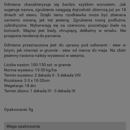
Odmiana charakteryzuje się bardzo szybkim wzrostem. Jak
sugeruje nazwa, zgrubienia osiągają dojrzałość zbiorczą już po 18
dniach od siewu. Dzięki temu rzodkiewka może być zbierana
zarówno wiosną, jak też jesienią. Zgrubienia rosną podłużne,
cylindryczne. Wybarwiają się na czerwono, pozostając białe na
końcach. Miąższ jest biały, chrupiący, delikatny w smaku. Nie
przejawia tendencji do parcenia.
Odmiana przeznaczona jest do uprawy pod osłonami - siew w
lutym, jak również w gruncie - siew od marca do maja. Na zbiór
jesienny nasiona należy wysiewać w sierpniu.
Liczba nasion: 100-150 szt. w gramie
Norma wysiewu: 15-30 kg/ha
Termin wysiewu: 2 dekada II - 3 dekada VIII
Rozstawa: 2-3 x 10-20cm
Wegetacja: 18 dni
Termin zbioru: 1 dekada IV - 3 dekada IX
Opakowanie: 5g
Waga opakowania