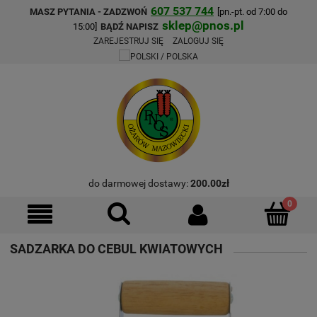
607 537 744
MASZ PYTANIA - ZADZWOŃ
[pn.-pt. od 7:00 do
sklep@pnos.pl
15:00]
BĄDŹ NAPISZ
ZAREJESTRUJ SIĘ
ZALOGUJ SIĘ
do darmowej dostawy:
200.00
zł
SADZARKA DO CEBUL KWIATOWYCH