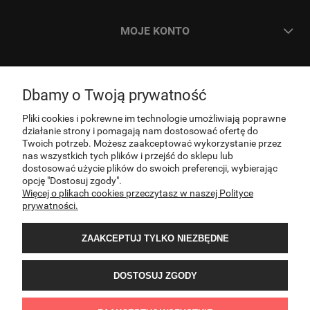
MOJE KONTO
ZAMÓWIENIA
Dbamy o Twoją prywatność
INFORMACJE
Pliki cookies i pokrewne im technologie umożliwiają poprawne
działanie strony i pomagają nam dostosować ofertę do
Twoich potrzeb. Możesz zaakceptować wykorzystanie przez
nas wszystkich tych plików i przejść do sklepu lub
O NAS
dostosować użycie plików do swoich preferencji, wybierając
opcję "Dostosuj zgody".
Więcej o plikach cookies przeczytasz w naszej Polityce
KONTAKT
prywatności.
ZAAKCEPTUJ TYLKO NIEZBĘDNE
DOSTOSUJ ZGODY
Sklep internetowy PNOS | Ożarowska 40/42, 05-850 Ożarów Mazowiecki | E-mail: