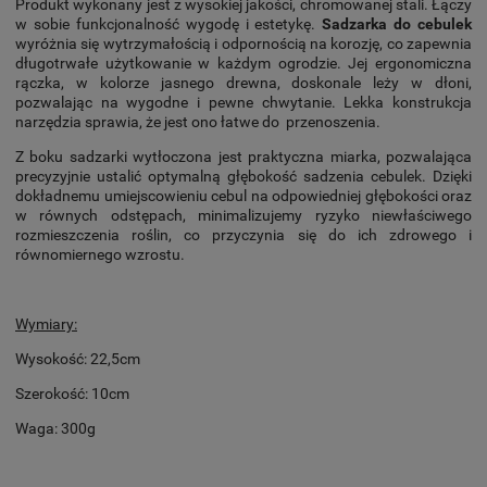
Produkt wykonany jest z wysokiej jakości, chromowanej stali. Łączy
w sobie funkcjonalność wygodę i estetykę.
Sadzarka do cebulek
wyróżnia się wytrzymałością i odpornością na korozję, co zapewnia
długotrwałe użytkowanie w każdym ogrodzie. Jej ergonomiczna
rączka, w kolorze jasnego drewna, doskonale leży w dłoni,
pozwalając na wygodne i pewne chwytanie. Lekka konstrukcja
narzędzia sprawia, że jest ono łatwe do przenoszenia.
Z boku sadzarki wytłoczona jest praktyczna miarka, pozwalająca
precyzyjnie ustalić optymalną głębokość sadzenia cebulek. Dzięki
dokładnemu umiejscowieniu cebul na odpowiedniej głębokości oraz
w równych odstępach, minimalizujemy ryzyko niewłaściwego
rozmieszczenia roślin, co przyczynia się do ich zdrowego i
równomiernego wzrostu.
Wymiary:
Wysokość: 22,5cm
Szerokość: 10cm
Waga: 300g