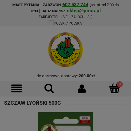
607 537 744
MASZ PYTANIA - ZADZWOŃ
[pn.-pt. od 7:00 do
sklep@pnos.pl
15:00]
BĄDŹ NAPISZ
ZAREJESTRUJ SIĘ
ZALOGUJ SIĘ
do darmowej dostawy:
200.00
zł
SZCZAW LYOŃSKI 500G