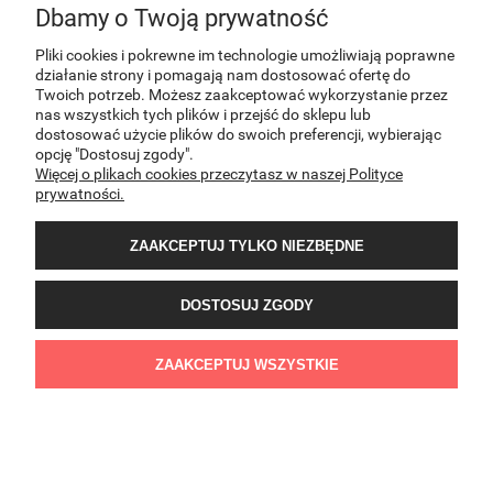
Dbamy o Twoją prywatność
INFORMACJE
Pliki cookies i pokrewne im technologie umożliwiają poprawne
działanie strony i pomagają nam dostosować ofertę do
Twoich potrzeb. Możesz zaakceptować wykorzystanie przez
nas wszystkich tych plików i przejść do sklepu lub
O NAS
dostosować użycie plików do swoich preferencji, wybierając
opcję "Dostosuj zgody".
Więcej o plikach cookies przeczytasz w naszej Polityce
KONTAKT
prywatności.
ZAAKCEPTUJ TYLKO NIEZBĘDNE
DOSTOSUJ ZGODY
Sklep internetowy PNOS | Ożarowska 40/42, 05-850 Ożarów Mazowiecki | E-mail:
ZAAKCEPTUJ WSZYSTKIE
sklep@pnos.pl | Telefon: 607 537 744 | NIP:8943052641 | REGON:022407374
POKAŻ PEŁNĄ WERSJĘ STRONY
Sklep internetowy Shoper Premium