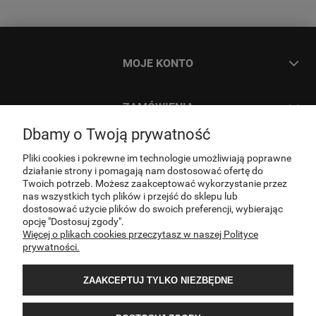
MOJE KONTO
ZAMÓWIENIA
Dbamy o Twoją prywatność
INFORMACJE
Pliki cookies i pokrewne im technologie umożliwiają poprawne
działanie strony i pomagają nam dostosować ofertę do
Twoich potrzeb. Możesz zaakceptować wykorzystanie przez
O NAS
nas wszystkich tych plików i przejść do sklepu lub
dostosować użycie plików do swoich preferencji, wybierając
opcję "Dostosuj zgody".
Więcej o plikach cookies przeczytasz w naszej Polityce
KONTAKT
prywatności.
ZAAKCEPTUJ TYLKO NIEZBĘDNE