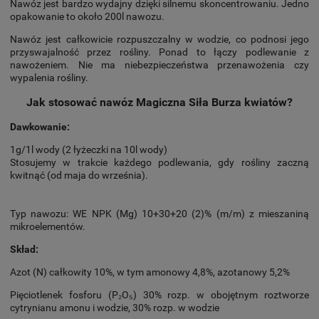
Nawóz jest bardzo wydajny dzięki silnemu skoncentrowaniu. Jedno
opakowanie to około 200l nawozu.
Nawóz jest całkowicie rozpuszczalny w wodzie, co podnosi jego
przyswajalność przez rośliny. Ponad to łączy podlewanie z
nawożeniem. Nie ma niebezpieczeństwa przenawożenia czy
wypalenia rośliny.
Jak stosować nawóz Magiczna Siła Burza kwiatów?
Dawkowanie:
1g/1l wody (2 łyżeczki na 10l wody)
Stosujemy w trakcie każdego podlewania, gdy rośliny zaczną
kwitnąć (od maja do września).
Typ nawozu: WE NPK (Mg) 10+30+20 (2)% (m/m) z mieszaniną
mikroelementów.
Skład:
Azot (N) całkowity 10%, w tym amonowy 4,8%, azotanowy 5,2%
Pięciotlenek fosforu (P₂O₅) 30% rozp. w obojętnym roztworze
cytrynianu amonu i wodzie, 30% rozp. w wodzie