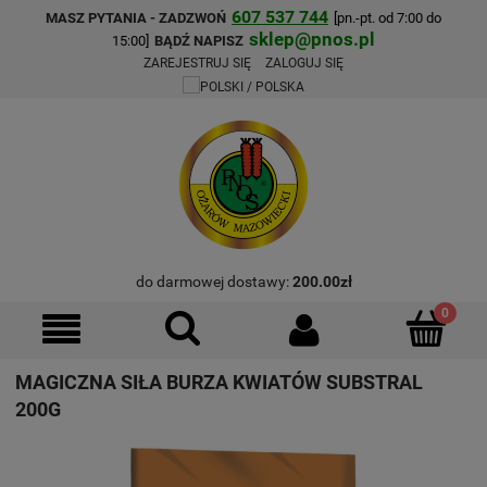
607 537 744
MASZ PYTANIA - ZADZWOŃ
[pn.-pt. od 7:00 do
sklep@pnos.pl
15:00]
BĄDŹ NAPISZ
ZAREJESTRUJ SIĘ
ZALOGUJ SIĘ
do darmowej dostawy:
200.00
zł
MAGICZNA SIŁA BURZA KWIATÓW SUBSTRAL
200G