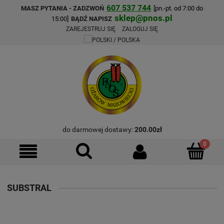
607 537 744
MASZ PYTANIA - ZADZWOŃ
[pn.-pt. od 7:00 do
sklep@pnos.pl
15:00]
BĄDŹ NAPISZ
ZAREJESTRUJ SIĘ
ZALOGUJ SIĘ
do darmowej dostawy:
200.00
zł
SUBSTRAL