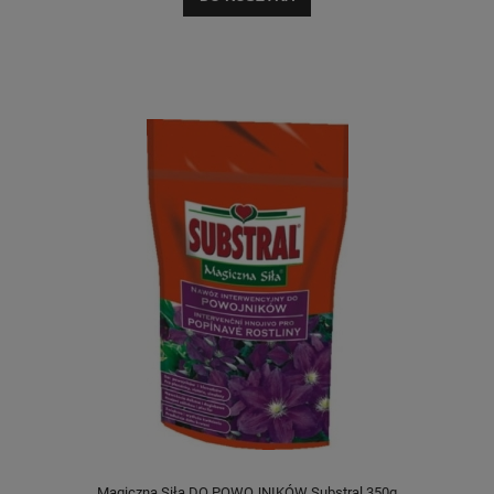
Magiczna Siła DO POWOJNIKÓW Substral 350g