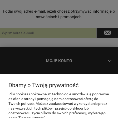
Podaj swój adres e-mail, jeżeli chcesz otrzymywać informacje o
nowościach i promocjach.
MOJE KONTO
ZAMÓWIENIA
Dbamy o Twoją prywatność
INFORMACJE
Pliki cookies i pokrewne im technologie umożliwiają poprawne
działanie strony i pomagają nam dostosować ofertę do
Twoich potrzeb. Możesz zaakceptować wykorzystanie przez
nas wszystkich tych plików i przejść do sklepu lub
O NAS
dostosować użycie plików do swoich preferencji, wybierając
opcję "Dostosuj zgody".