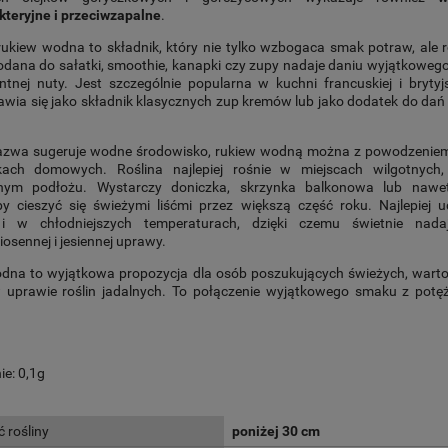
kteryjne i przeciwzapalne
.
ukiew wodna to składnik, który nie tylko wzbogaca smak potraw, ale 
dana do sałatki, smoothie, kanapki czy zupy nadaje daniu wyjątkoweg
ntnej nuty. Jest szczególnie popularna w kuchni francuskiej i brytyjs
awia się jako składnik klasycznych zup kremów lub jako dodatek do dań
nazwa sugeruje wodne środowisko, rukiew wodną można z powodzenie
ach domowych. Roślina najlepiej rośnie w miejscach wilgotnych,
nym podłożu. Wystarczy doniczka, skrzynka balkonowa lub naw
by cieszyć się świeżymi liśćmi przez większą część roku. Najlepiej u
u i w chłodniejszych temperaturach, dzięki czemu świetnie nada
sennej i jesiennej uprawy.
dna to wyjątkowa propozycja dla osób poszukujących świeżych, warto
 uprawie roślin jadalnych. To połączenie wyjątkowego smaku z pot
e: 0,1g
 rośliny
poniżej 30 cm