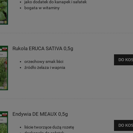
jako dodatek do kanapek i sałatek
bogata w witaminy
Rukola ERUCA SATIVA 0,5g
DO KO
orzechowy smak liści
źródło żelaza i wapnia
Endywia DE MEAUX 0,5g
DO KO
liście tworzące dużą rozetę