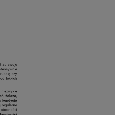
st za swoje
ntensywnie
rukolę czy
od lekkich
t niezwykle
pń, żelazo,
a kondycję
j regularne
 obecności
łaściwości