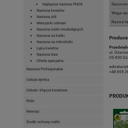
Sezonow
Najlepsze nasiona PNOS
Nasiona kwiatów
Waga op
Nasiona ziół
Nazwa ła
Mieszanki odmian
Nasiona roślin miododajnych
Nasiona na kiełki
Produce
Nasiona na mikrolistki
Przedsięb
Łąka kwietna
ul. Ożarow
Nasiona traw
05-850 Oż
Oferta specjalna
sekretari
Nasiona Profesjonalne
+48 695 2
Cebula dymka
Cebule i kłącza kwiatowe
PRODU
Róże
Nawozy
Środki ochrony roślin