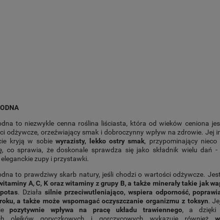
WODNA
na to niezwykle cenna roślina liściasta, która od wieków ceniona je
ci odżywcze, orzeźwiający smak i dobroczynny wpływ na zdrowie. Jej i
ście kryją w sobie
wyrazisty, lekko ostry smak
, przypominający nieco 
ę, co sprawia, że doskonale sprawdza się jako składnik wielu dań - 
 eleganckie zupy i przystawki.
na to prawdziwy skarb natury, jeśli chodzi o wartości odżywcze. Jes
itaminy A, C, K oraz witaminy z grupy B, a także minerały takie jak wa
potas
. Działa
silnie przeciwutleniająco, wspiera odporność, poprawi
zroku, a także może wspomagać oczyszczanie organizmu z toksyn
. Je
nie
pozytywnie wpływa na pracę układu trawiennego
, a dzięki
ych olejków goryczkowych i gorczycowych wykazuje również
w