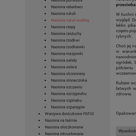
Nasiona pomidora
przeciwba
Nasiona rabarbaru
Nasiona rukoli
W kuchni r
wygląd. Do
Nasiona rukwi wodnej
lekko pika
Nasiona rzepy
często poj
Nasiona rzeżuchy
rybnych.
Nasiona rzodkwi
Choć jej 
Nasiona rzodkiewki
w warunk
Nasiona roszponki
nawodnio
Nasiona sałaty
ogródek, 
Nasiona selera
półcieni
wczesnowio
Nasiona skorzonery
Nasiona słonecznika
Rukiew wo
Nasiona szczawiu
łatwych w
zdrowia.
Nasiona szczypiorku
Nasiona szpinaku
Nasiona szparagów
Opakowani
Warzywa doniczkowe PATIO
Nasiona na taśmie
Nasiona otoczkowane
Wysokość
Nasiona inkrustowane