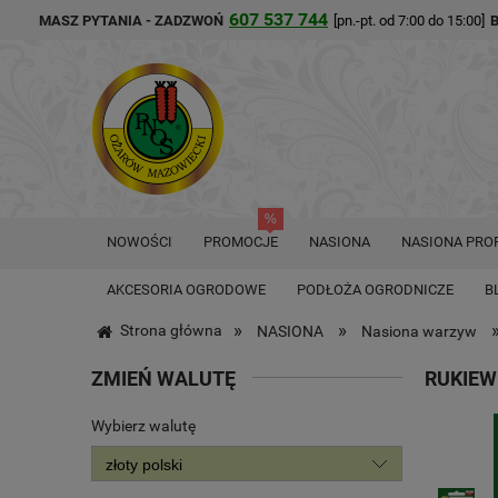
607 537 744
MASZ PYTANIA - ZADZWOŃ
[pn.-pt. od 7:00 do 15:00]
NOWOŚCI
PROMOCJE
NASIONA
NASIONA PRO
AKCESORIA OGRODOWE
PODŁOŻA OGRODNICZE
B
»
»
Strona główna
NASIONA
Nasiona warzyw
ZMIEŃ WALUTĘ
RUKIEW
Wybierz walutę