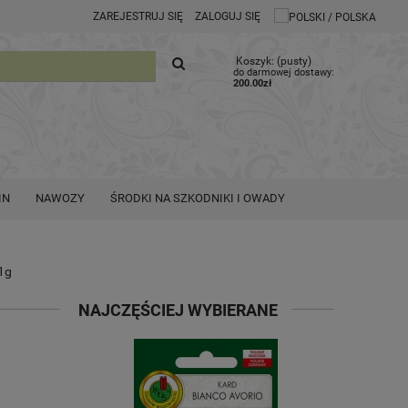
ZAREJESTRUJ SIĘ
ZALOGUJ SIĘ
Koszyk:
(pusty)
do darmowej dostawy:
200.00
zł
IN
NAWOZY
ŚRODKI NA SZKODNIKI I OWADY
1g
NAJCZĘŚCIEJ WYBIERANE