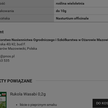
ość
roślina wieloletnia
akowania
do 10g
cińska
Nasturtium officinale
nt
iorstwo Nasiennictwa Ogrodniczego i Szkółkarstwa w Ożarowie Mazow
ska 40/42, bud F.
arów Mazowiecki, Polska
at@pnos.pl
63 535
KTY POWIĄZANE
Rukola Wasabi 0,2g
DO KO
liście o pieprznym smaku