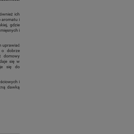
również ich
o aromatu i
kiej, gdzie
 mięsnych i
m uprawiać
 o dobrze
et domowy
daje się w
je się do
ściowych i
ężną dawką