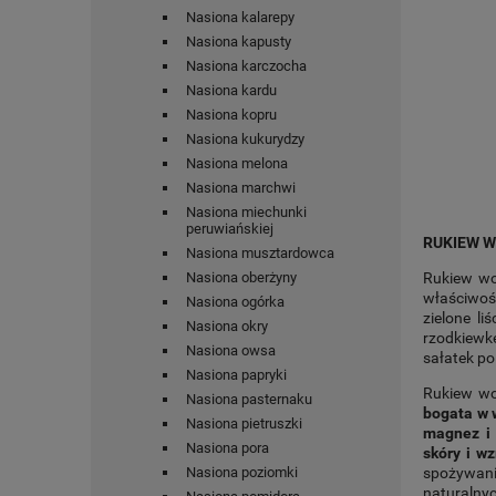
Nasiona kalarepy
Nasiona kapusty
Nasiona karczocha
Nasiona kardu
Nasiona kopru
Nasiona kukurydzy
Nasiona melona
Nasiona marchwi
Nasiona miechunki
peruwiańskiej
RUKIEW 
Nasiona musztardowca
Rukiew wod
Nasiona oberżyny
właściwoś
Nasiona ogórka
zielone li
Nasiona okry
rzodkiewk
Nasiona owsa
sałatek po
Nasiona papryki
Rukiew wod
Nasiona pasternaku
bogata w w
Nasiona pietruszki
magnez i 
Nasiona pora
skóry i w
spożywa
Nasiona poziomki
naturaln