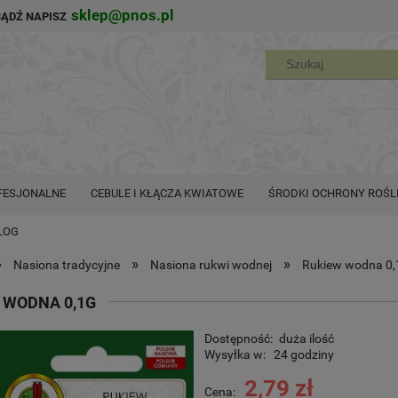
sklep@pnos.pl
BĄDŹ NAPISZ
FESJONALNE
CEBULE I KŁĄCZA KWIATOWE
ŚRODKI OCHRONY ROŚL
LOG
»
»
»
Nasiona tradycyjne
Nasiona rukwi wodnej
Rukiew wodna 0,
 WODNA 0,1G
Dostępność:
duża ilość
Wysyłka w:
24 godziny
2,79 zł
Cena: