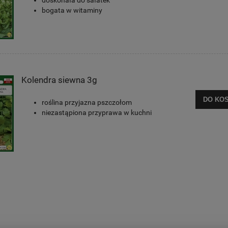
doskonała do sałatek
bogata w witaminy
Kolendra siewna 3g
DO KO
roślina przyjazna pszczołom
niezastąpiona przyprawa w kuchni