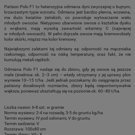
Patison Polo F1 to heterozyjna odmiana dyni zwyczajnej o bujnym,
krzaczastym typie wzrostu. Odmiana jest bardzo plenna, wczesna,
ma dużo kwiatów żeńskich, co powoduje wytwarzanie wielu
młodych owoców. Nietypowo ubarwione owoce o kształcie dysku
z wrębami, mają wysoką zawartość witaminy C (najwięcej
w młodych owocach). W pełni dojrzałe owoce mają kremowobiały
kolor skórki, miąższ ma kolor kremowy.
Największymi zaletami tej odmiany są: odporność na mączniaka
rzekomego, odporność na niską temperaturę, oraz fakt, że nie
kumulują metali ciężkich.
Odmiana Polo F1 nadaje się do zbioru, gdy jej owoce są jeszcze
małe (średnica: ok. 2–3 cm) – wtedy otrzymany z jej uprawy plon
wyniesie 10–15 t/ha. Jeśli jednak poczekamy do osiągnięcia przez
patisony docelowych rozmiarów, zbiory będą nieporównywalnie
większe, ponieważ ukształtują się na poziomie ok. 60–80 t/ha.
Liczba nasion: 6-8 szt. w gramie
Norma wysiewu: 2-4 na rozsadę, 3-5 do gruntu kg/ha
Termin wysiewu: IV pod osłonami, V do gruntu
Termin sadzenia: V
Rozstawa: 100x80 cm
Termin zbioru: VII - X