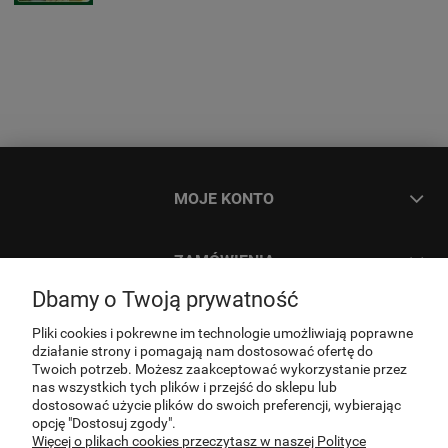
MOJE KONTO
ZAMÓWIENIA
Dbamy o Twoją prywatność
INFORMACJE
Pliki cookies i pokrewne im technologie umożliwiają poprawne
działanie strony i pomagają nam dostosować ofertę do
Twoich potrzeb. Możesz zaakceptować wykorzystanie przez
O NAS
nas wszystkich tych plików i przejść do sklepu lub
dostosować użycie plików do swoich preferencji, wybierając
opcję "Dostosuj zgody".
Więcej o plikach cookies przeczytasz w naszej Polityce
KONTAKT