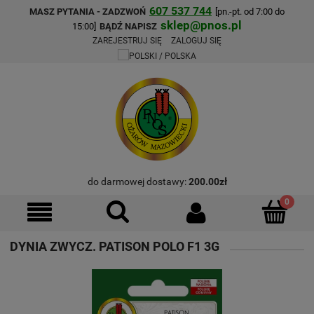
607 537 744
MASZ PYTANIA - ZADZWOŃ
[pn.-pt. od 7:00 do
sklep@pnos.pl
15:00]
BĄDŹ NAPISZ
ZAREJESTRUJ SIĘ
ZALOGUJ SIĘ
do darmowej dostawy:
200.00
zł
DYNIA ZWYCZ. PATISON POLO F1 3G