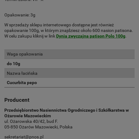
Opakowanie: 3g
W sprzedaży sklepu internetowego dostępne jest również
opakowanie 100g, w którym znajdziesz około 600 nasion patisona.
W celu zakupu kliknij w link
Dynia zwyczajna patison Polo 100g
.
Waga opakowania
do 10g
Nazwa łacińska
Cucurbita pepo
Producent
Przedsiębiorstwo Nasiennictwa Ogrodniczego i Szkółkarstwa w
Ożarowie Mazowieckim
ul. Ożarowska 40/42, bud F.
05-850 Ożarów Mazowiecki, Polska
sekretariat@pnos.pl